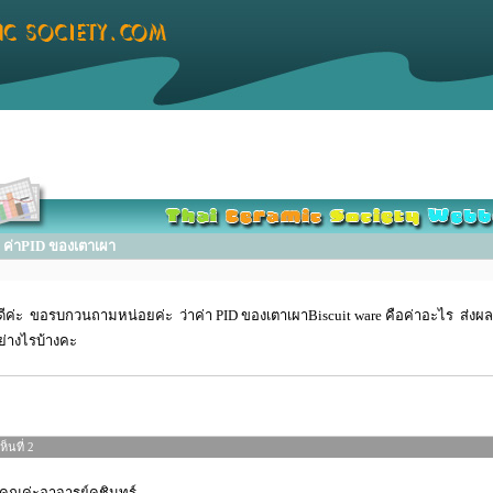
ค่าPID ของเตาเผา
ดีค่ะ ขอรบกวนถามหน่อยค่ะ ว่าค่า PID ของเตาเผาBiscuit ware คือค่าอะไร ส่งผล
่างไรบ้างคะ
็นที่ 2
คุณค่ะอาจารย์คชินทร์