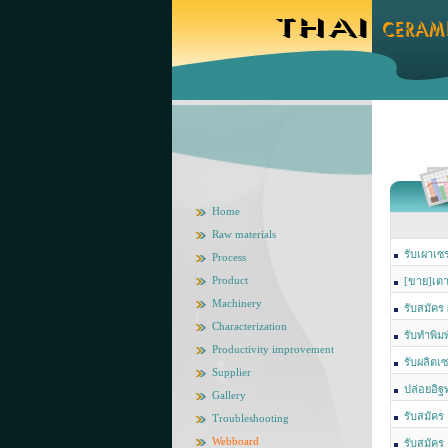
Home
Raw materials
รับเผาเซ
Process
Product
[ขาย]เตา
ใช้งานน้อย
Machinery
รับสมัคร
Characterization
รับทำพิ
Productivity improvement
line:gon12
รับผลิตเ
Supplier
มิก โทร 08
ปล่อยอิฐ
Gallery
นครปฐม เห
รับสมัคร
Troubleshooting
Webboard
รับสมัคร