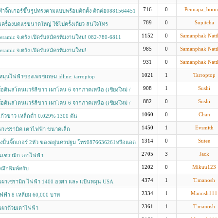
716
0
Pennapa_boon
ำจิ๊กเกอร์ขึ้นรูปทรงตามแบบพร้อมติดตั้ง ติดต่อ0881564451
789
0
Supitcha
l เครื่องบดแร่ขนาดใหญ่ ใช้ไปครั้งเดียว สนใจโทร
8
1152
0
Samanphak Natt
eramic จ.ตรัง เปิดรับสมัครทีมงานใหม่! 082-780-6811
985
0
Samanphak Natt
eramic จ.ตรัง เปิดรับสมัครทีมงานใหม่!
931
0
Samanphak Natt
1021
1
Tarroptop
มุนไฟฟ้าของเพรชเกษม idline: tarroptop
908
1
Sushi
ื้อดินสโตนแวร์สีขาว เผาโคน 6 จากภาคเหนือ (เชียงใหม่ /
882
0
Sushi
ื้อดินสโตนแวร์สีขาว เผาโคน 6 จากภาคเหนือ (เชียงใหม่ /
1060
0
Chan
้วขาว เหล็กต่ำ 0.029% 1300 ตัน
nionglassthai.com
1450
1
Evsmith
ผาเซรามิค เตาไฟฟ้า ขนาดเล็ก
1314
0
Sutee
องปั้นจิ๊กเกอร์ 2หัว ของอยู่นครปฐม โทร0876636261หรือแอด
21231
2705
3
Jack
นเซรามิก เตาไฟฟ้า
1202
0
Mikuu123
ึกพิมพ์ครับ
4374
1
T.manosh
าเผาเซรามิก ไฟฟ้า 1400 องศา และ แป้นหมุน USA
2334
1
Manosh111
้า​ 8​ เหลี่ยม​ 60,000​ บาท
2361
1
T.manosh
ับเผาด้วยเตาไฟฟ้า