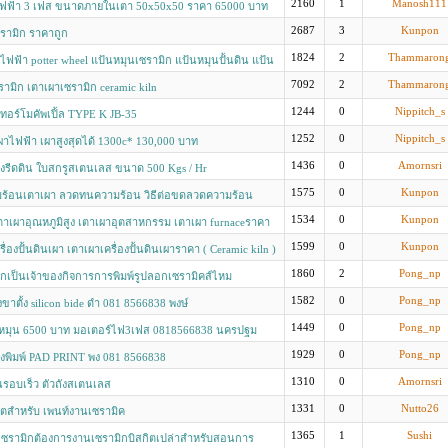
2160
1
Manosh111
ฟ้า​ 3 เฟส​ ขนาด​ภายในเตา​ 50x50x50 ราคา​ 65000 บาท
2687
3
Kunpon
รามิก ราคาถูก
1824
2
Thammaron
ไฟฟ้า potter wheel แป้นหมุนเซรามิก แป้นหมุนปั้นดิน แป้น
นไฟฟ้า แป้นหมุนไม้ แป้นหมุนปั้นดิน ราคา แป้นหมุนปั้นดิน
7092
2
Thammaron
ามิก เตาเผาเซรามิก ceramic kiln
1244
0
Nippitch_s
ทอร์โมคัพเปิ้ล TYPE K JB-35
1252
0
Nippitch_s
าไฟฟ้า เผาสูงสุดได้ 1300c* 130,000 บาท
1436
0
Amornsri
องรีดดิน ใบสกรูสเตนเลส ขนาด 500 Kgs / Hr
1575
0
Kunpon
ร้อนเตาเผา ลวดทนความร้อน วิธีต่อขดลวดความร้อน
WIRE
1534
0
Kunpon
ตาเผาอุณหภูมิสูง เตาเผาอุตสาหกรรม เตาเผา furnaceราคา
1599
0
Kunpon
ื่องปั้นดินเผา เตาเผาเครื่องปั้นดินเผาราคา ( Ceramic kiln )
1860
2
Pong_np
กเป็นเจ้าของกิจการการพิมพ์รูปลอกเซรามิคส์ไหม
 8566838 พงษ์
1582
0
Pong_np
ขาตั้ง silicon bide ดำ 081 8566838 พงษ์
1449
0
Pong_np
หมุน 6500 บาท มอเตอร์ไฟ3เฟส 0818566838 นครปฐม
1929
0
Pong_np
องพิมพ์ PAD PRINT พง 081 8566838
1310
0
Amornsri
่นรอบเร็ว ตัวถังสเตนเลส
1331
0
Nutto26
ิตสำหรับ เพนท์งานเซรามิค
1365
1
Sushi
เซรามิกต้องการงานเซรามิกบิสกิตเปล่าสำหรับสอนการ