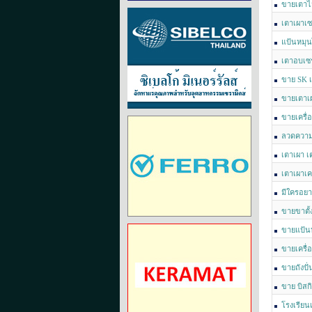
ขายเตาไฟ
เตาเผาเซ
แป้นหมุน
หมุนปั้นดิ
เตาอบเซร
ราคาถูก
ขาย SK เ
ขายเตาเผ
ขายเครื่
ลวดความ
HEATING 
เตาเผา เ
เตาเผาเคร
มีใครอยา
สอบถาม018
ขายขาตั้ง
ขายแป้น
ขายเครื่
ขายถังปั
ขาย บิสก
โรงเรียน