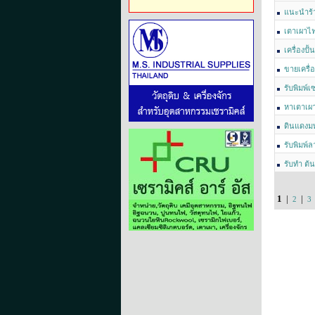
เคลือบและส
แนะนำร้
เตาเผาไ
เครื่องปั
ขายเครื่
รับพิมพ์
หาเตาเผ
ดินแดงม
รับพิมพ์
รับทำ ต้
1
|
|
2
3