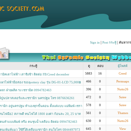
|
|
Sign in
Post กระทู้
ค้นหากระ
กระทู้
ดู
ตอบ
ผู้โพสต์
5883
16
Creed
รามิคเตาไฟฟ้า เสาชิงช้า ติดต่อ FB:Creed december
466
0
Permsaps
เผาไฟฟ้ามือสอง ของpottery clay รุ่น DG-01-LCD 75,000฿
รายละเอียดLine ID:Permsap.pk
396
0
Nutto26
 ผจก ฝ่ายผลิต รง เซรามิต 0994782463
472
0
Sutee
มพ์ปูนปลาสเตอร์และเซรามิก นครปฐม โทร 0876636261
1231
578
0
Sutee
ซรามิก อยู่นครปฐม ทำเองทุกขั้นตอน ตั้งแต่แบบ แม่พิมพ์ เซรา
76636261 line: gon121231
561
0
Thames
ทนไฟมือ2 สภาพดี ทนไฟได้ 1800 องศา ก้อนละ 20, 25 บาท
มาหมดได้ มีราคาพิเศษ สนใจโทร 080-480-2858
630
0
Nutto26
 คนทำแบบพิมพ์ หรือ คนชุบน้ำเคลือบ ติดต่อ 0994782463
645
0
View
 คนเพ้นท์แมว ใช้สีใต้เคลือบเซรามิก สนใจโทร 0844497973