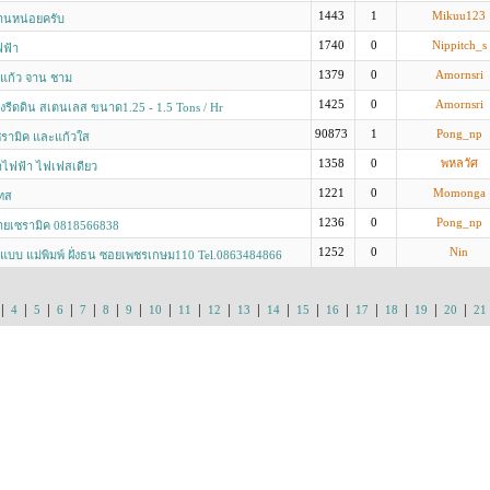
ี
1443
1
Mikuu123
านหน่อยครับ
1740
0
Nippitch_s
ฟฟ้า
1379
0
Amornsri
้นแก้ว จาน ชาม
1425
0
Amornsri
องรีดดิน สเตนเลส ขนาด1.25 - 1.5 Tons / Hr
90873
1
Pong_np
เซรามิค และแก้วใส
1358
0
พหลวัศ
าไฟฟ้า ไฟเฟสเดียว
1221
0
Momonga
ทส
1236
0
Pong_np
ลายเซรามิค 0818566838
1252
0
Nin
นแบบ แม่พิมพ์ ฝั่งธน ซอยเพชรเกษม110 Tel.0863484866
|
|
|
|
|
|
|
|
|
|
|
|
|
|
|
|
|
|
4
5
6
7
8
9
10
11
12
13
14
15
16
17
18
19
20
21