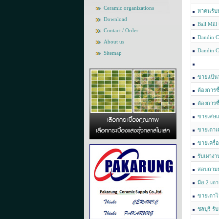
Ceramic organizations
หาคนรับท
Download
Ball Mil
Contact / Order
062605262
Dandin C
About us
Dandin C
Sitemap
ขายแป้นห
ต้องการซ
ลำปาง)
ต้องการซ
ลำปาง)
ขายเศษแก
chaychan@u
ขายเตาเ
ขายเครื่
ไลน์ gon1
รับเผางา
สอบถามหม
มือ 2 เต
ขายเตาไฟฟ
ชลบุรี ร