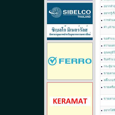
อยากทำลู
อยากรู้เร
การทำแค
ค่า pH ขอ
ขอคำแนะน
ความแตก
อุณหภูมิ
รับสร้าง
ใช้ในห้องปฏ
กระทู้น่
ขายเตาเผ
สติ๊กเกอร
ขายเครื่
ขายเตาเผ
เตาเผาสติ๊
อยากได้ท