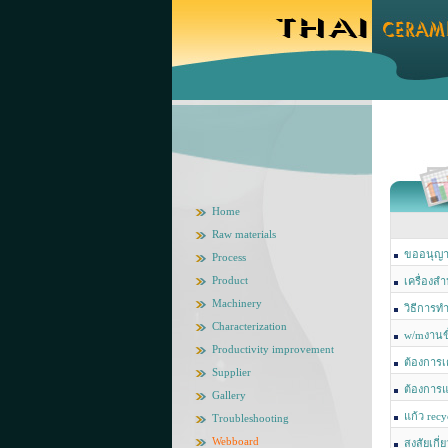
Home
Raw materials
ขออนุญา
Process
Product
เครื่องส
Machinery
วิธีการท
Characterization
w/mงานขึ้
Productivity improvement
ต้องการเ
Supplier
ต้องการแ
Gallery
แก้ว recy
Troubleshooting
Webboard
สงสัยเกี