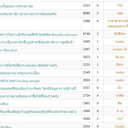
2515
0
555
บขั้นตอนการทำเซรามิค
8080
2
บอย
งเห้นเซรามิก อยากถามอาจารย์หน่อยครับ
2486
0
กาหาค่าความ
แน่นของกระเบื
6740
2
นักศึกษา
ายการวิเคราะห์ปริมาณผลึกด้วยเทคนิค Rietveld refinement
2669
1
katika
ะเบื้องเซรามิกขึ้นรูปด้วยวิธีอัดแห้ง มีค่าการดูดซึมน้ำ
ยละ 10
2497
1
ceramic 29
or Matt glaze
2623
1
Bo me
2535
1
อิสระ
ว่ามีใครรับซื้อกระจกบดละเอียดดบ้างครับ
2549
1
katika
ทดสอบตามมาตรฐานกระเบื้อง
2824
2
katika
ารคำนวณหา bending strength
2537
0
บิว
คุณสมบัติของดินปากเกร็ดค่ะ ใครมีข้อมูล ความรู้ด้านนี้
2734
4
ปาล์ม
ื้อเตาสายพานมือสอง หาซื้อได้ที่ใหนบ้างครับ
2461
0
ทิน
เคลือบ
2404
0
Jr.-ip
ือเครื่องตัดหูแก้วอยู่ครับพอจะมีรูปหรือแหล่งจำหน่ายบ้าง
พิมพ์ที่รายละเอียดไม่ได้เลยพิมพ์ที่หัวข้อ
3440
1
1317
2434
0
Camilo
tcRpdRgo