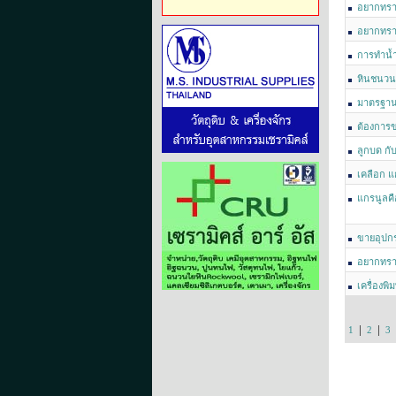
อยากทรา
อยากทรา
การทำนํ้
หินชนวน
มาตรฐาน
ต้องการข
เซรามิค มี
ลูกบด กั
เคลือก แ
แกรนูลค
ขายอุปกร
อยากทราบ
เครื่อง
|
|
1
2
3