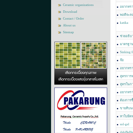
Ceramic organizations
อยากทรา
Download
พอดีจะลอ
Contact / Order
katika
About us
Sitemap
ช่วยอธิบ
หน่อยค่ะ
มาตรฐานกร
มากกว่าร้อ
Sinking f
จ๊อ
อยากทราบ
สูตรการ
สูตรในก
อยากทราบ
บ้างค่ะ
ต้องการซ
ขายสีบน
หาใบมีดหร
ครับ ขออภัย
sol-gel
dshjBeH