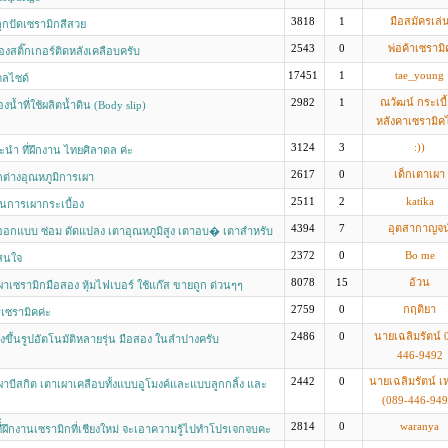
3818
1
มือสมัครเล่
กปัดเซรามิกสีสวย
2543
0
พ่อค้าเซรามิ
ื่องสติ๊กเกอร์ติดหลังเคลือบครับ
17451
1
tae_young
ลไซด์
2982
1
ณวัฒน์ กระเบื
งน้ำที่ใช้ผลิตน้ำดิน (Body slip)
หลังคาเซรามิค
3124
3
:))
ำ ที่ฝึกงาน ไทยศิลาดล ค่ะ
2617
0
เด็กเตาเผา
ต่างอุณหภูมิการเผา
2511
2
katika
ในการเผากระเบื้อง
4394
7
อุตสากาญจน
 ออกแบบ ซ่อม ดัดแปลง เตาอุณหภูมิสูง เตาอบ� เตาสำหรับ
ิบัติการ
2372
0
Bo me
าสนใจ
8078
15
อ้วน
าเซรามิกมือสอง หุ้มไฟเบอร์ ใช้แก๊ส ขายถูก ด่วนๆๆ
2759
0
กฤติยา
์เซรามิคค่ะ
2486
0
นายเฉลิมรัตน์ 
องขึ้นรูปอัตโนมัติหลายรุ่น มือสอง ในลำปางครับ
446-9492
2442
0
นายเฉลิมรัตน์ เ
าบีสกิต เตาเผาเคลือบทั้งแบบอูโมงค์และแบบลูกกลิ้ง และ
(089-446-949
กเกอร์ทั้งไฟฟ้าและแก๊ส
2814
0
waranya
ี่่ฝึกงานเซรามิกที่เชียงใหม่ จะเอาความรู้ไปทำโปรเจกจบคะ