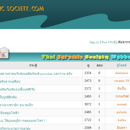
|
|
Sign in
Post กระทู้
ค้นหากระ
กระทู้
ดู
ตอบ
ผู้โพสต์
2354
0
shalomon
ตตามหาคนรับซ่อมผลิตภัณฑ์ porcelain แตกราน ครับ
2473
0
ceramic 29
ำหรับลากเคลือบ
2572
1
ดินปั้น
ำผลิตภัณฑ์แอนตี้แบคทีเรีย
2495
1
วรรณรัชต์
นรูปมีผิวมัน
3072
1
somsak
ตาเผาเซรามิก ขนาดเล็ก
2485
1
pickolo
ป้นหมุนไฟฟ้า
2722
1
katika
cle ใช้อุณหภูมิการหลอมเท่าไหร่ ?
2509
1
มินตรา
่ยวกับกระบวนการเผาค่ะ