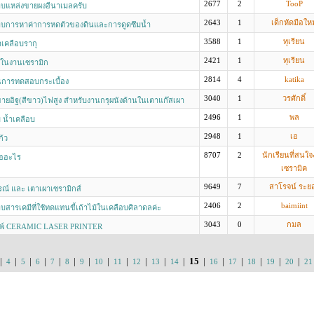
2677
2
TooP
บแหล่งขายผงอีนาเมลครับ
2643
1
เด็กหัดมือใหม
บการหาค่าการหดตัวของดินและการดูดซึมนํ้า
3588
1
ทุเรียน
าเคลือบรากุ
2421
1
ทุเรียน
ในงานเซรามิก
2814
4
katika
การทดสอบกระเบื้อง
3040
1
วรศักดิ์
ายอิฐ(สีขาว)ไฟสูง สำหรับงานกรุผนังด้านในเตาแก๊สเผา
 5000 - 6000 ก้อน
2496
1
พล
บ น้ำเคลือบ
2948
1
เอ
ก้ว
8707
2
นักเรียนที่สนใ
ืออะไร
เซรามิค
9649
7
สาโรจน์ ระย
ณ์ และ เตาเผาเซรามิกส์
2406
2
baimiint
สารเคมีที่ใช้ทดแทนขี้เถ้าไม้ในเคลือบศิลาดลค่ะ
3043
0
กมล
พิมพ์ CERAMIC LASER PRINTER
|
|
|
|
|
|
|
|
|
|
|
|
15
|
|
|
|
|
|
4
5
6
7
8
9
10
11
12
13
14
16
17
18
19
20
21