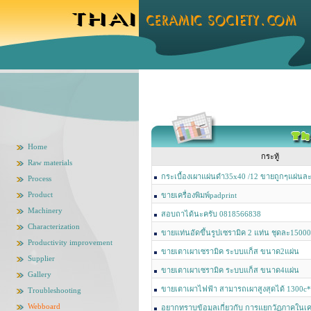
Home
กระทู้
Raw materials
กระเบื้องเผาแผ่นดำ35x40 /12 ขายถูกๆแผ่น
Process
Product
ขายเครื่องพิมพ์padprint
Machinery
สอบถาได้นะครับ 0818566838
Characterization
ขายแท่นอัดขึ้นรูปเซรามิค 2 แท่น ชุดละ1500
Productivity improvement
8566838
ขายเตาเผาเซรามิค ระบบแก็ส ขนาด2แผ่น
Supplier
ขายเตาเผาเซรามิค ระบบแก็ส ขนาด4แผ่น
Gallery
ขายเตาเผาไฟฟ้า สามารถเผาสูงสุดได้ 1300c
Troubleshooting
Webboard
อยากทราบข้อมูลเกี่ยวกับ การแยกวัฏภาคในเคล