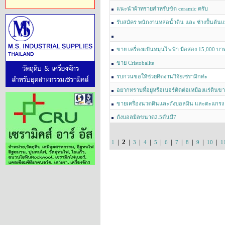
แนะนำผ้าทรายสำหรับขัด ceramic ครับ
รับสมัคร พนักงานหล่อน้ำดิน และ ช่างปั้นต้น
ขาย เครื่องแป้นหมุนไฟฟ้า มือสอง 15,000 บา
ขาย Cristobalite
รบกวนขอให้ช่วยคิดงานวิจัยเซรามิกค่ะ
อยากทราบที่อยู่หรือเบอร์ติดต่อเหมืองแร่ดินขาว
เหมืองดินขาวใน จ.เชียงราย
ขายเครื่องนวดดินและถังบอลมิน และตะแกรง
ถังบอลมิลขนาด2.5ตันมี7
|
2
|
|
|
|
|
|
|
|
|
1
3
4
5
6
7
8
9
10
1