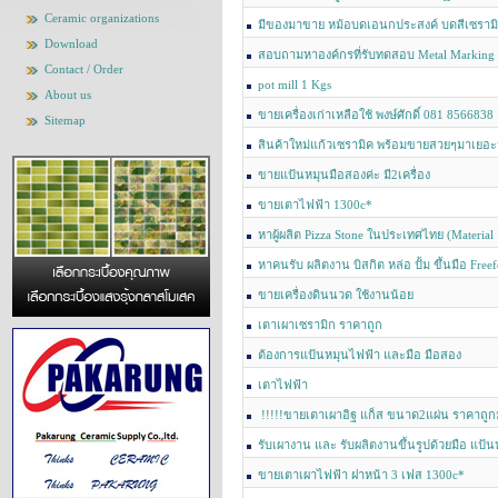
of glaze) หน่อยค่ะ
Ceramic organizations
มีของมาขาย หม้อบดเอนกประสงค์ บดสีเซรามิ
Download
0818566838
สอบถามหาองค์กรที่รับทดสอบ Metal Marking
Contact / Order
pot mill 1 Kgs
About us
ขายเครื่องเก่าเหลือใช้ พงษ์ศักดิ์ 081 8566838
Sitemap
สินค้าใหม่แก้วเซรามิค พร้อมขายสวยๆมาเยอะม
8566838
ขายแป้นหมุนมือสองค่ะ มี2เครื่อง
ขายเตาไฟฟ้า 1300c*
หาผู้ผลิต Pizza Stone ในประเทศไทย (Material :
หาคนรับ ผลิตงาน บิสกิต หล่อ ปั้ม ขึ้นมือ Free
ขายเครื่องดินนวด ใช้งานน้อย
เตาเผาเซรามิก ราคาถูก
ต้องการแป้นหมุนไฟฟ้า และมือ มือสอง
เตาไฟฟ้า
!!!!!ขายเตาเผาอิฐ แก็ส ขนาด2แผ่น ราคาถู
รับเผางาน และ รับผลิตงานขึ้นรูปด้วยมือ แป้น
ครับ
ขายเตาเผาไฟฟ้า ฝาหน้า 3 เฟส 1300c*