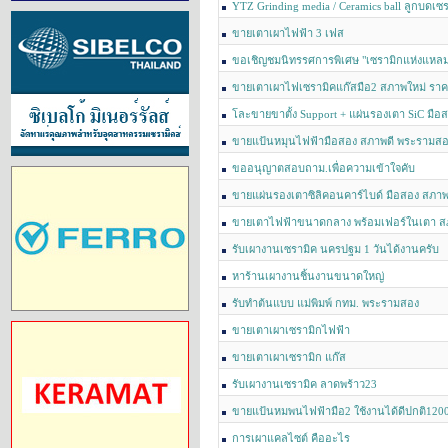
YTZ Grinding media / Ceramics ball ลูกบดเซ
ขายเตาเผาไฟฟ้า 3 เฟส
ขอเชิญชมนิทรรศการพิเศษ "เซรามิกแห่งแหล
อุทัย : สานตำนานสายใยไม่เสื่อมคลายในพาณิ
ขายเตาเผาไฟเซรามิคแก๊สมือ2 สภาพใหม่ ร
เพิ่มเติม0617086444
โละขายขาตั้ง Support + แผ่นรองเตา SiC มือ
ขายแป้นหมุนไฟฟ้ามือสอง สภาพดี พระรามส
ขออนุญาตสอบถาม.เพื่อความเข้าใจคับ
ขายแผ่นรองเตาซิลิคอนคาร์ไบด์ มือสอง สภาพ
ขายเตาไฟฟ้าขนาดกลาง พร้อมเฟอร์ในเตา สภ
รับเผางานเซรามิค นครปฐม 1 วันได้งานครับ
หาร้านเผางานชิ้นงานขนาดใหญ่
รับทำต้นแบบ แม่พิมพ์ กทม. พระรามสอง
ขายเตาเผาเซรามิกไฟฟ้า
ขายเตาเผาเซรามิก แก๊ส
รับเผางานเซรามิค ลาดพร้าว23
ขายแป้นหมพนไฟฟ้ามือ2 ใช้งานได้ดีปกติ120
สอบถาม0617086444
การเผาแคลไซต์ คืออะไร