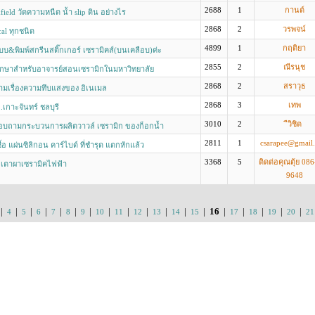
2688
1
กานต์
field วัดความหนืด น้ำ slip ดิน อย่างไร
2868
2
วรพจน์
cal ทุกชนิด
4899
1
กฤติยา
บ&พิมพ์สกรีนสติ๊กเกอร์ เซรามิคส์(บนเคลือบ)ค่ะ
2855
2
ณีรนุช
ศึกษาสำหรับอาจารย์สอนเซรามิกในมหาวิทยาลัย
2868
2
สราวุธ
มเรื่องความทึบแสงของ อิเนเมล
2868
3
เทพ
.เกาะจันทร์ ชลบุรี
3010
2
ืวิชิต
บถามกระบวนการผลิตวาวล์ เซรามิก ของก็อกน้ำ
2811
1
csarapee@gmail
้อ แผ่นซิลิกอน คาร์ไบด์ ที่ชำรุด แตกหักแล้ว
3368
5
ติดต่อคุณตุ้ย 08
 เตาผาเซรามิคไฟฟ้า
9648
|
|
|
|
|
|
|
|
|
|
|
|
|
16
|
|
|
|
|
4
5
6
7
8
9
10
11
12
13
14
15
17
18
19
20
21