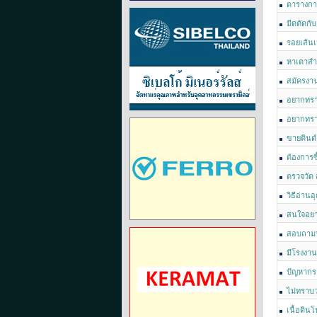
ตารางการ
มีดตัดกั
รอยเส้นเ
หาเตาสำห
สมัครงาน
อยากทราบ
อยากทราบ
ขายดินด
เจ้าของเหม
ต้องการซ
ตรวจวัด 
วิธีอ่าน
สนใจอยาก
สอบถามน
มีโรงงาน
ปัญหากระ
ไม่ทราบว
เนื้อดิน