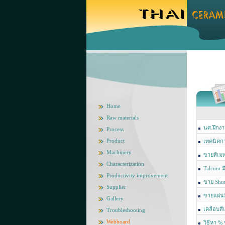
Home
Raw materials
นศ.ฝึกง
Process
Product
เทคนิคก
Machinery
ขายสีเม
Characterization
Talcum ม
Productivity improvement
ขาย Shut
Supplier
ขายแผ่น
Gallery
เคลือบสี
Troubleshooting
Webboard
วิธีหา %