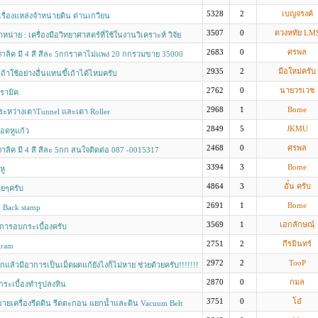
5328
2
เบญจรงค์
ื่องแหล่งจำหน่ายดิน ด่านเกวียน
3507
0
ดวงหทัย LM
น่าย : เครื่องมือวิทยาศาสตร์ที่ใช้ในงานวิเคราะห์ วิจัย
2683
0
ศรพล
าลิค มี 4 สี สีละ 5กกราคาไม่แพง 20 กกรวมขาย 35000
อ 087 -0015317
2935
2
มือใหม่ครับ
เถ้าใช้อย่างอื่นแทนขี้เถ้าได้ไหมครับ
2762
0
นายวรเวช
รามิค
2968
1
Bome
ระหว่างเตาTunnel และเตา Roller
2849
5
JKMU
ือดหูแก้ว
2468
0
ศรพล
าลิค มี 4 สี สีละ 5กก สนใจติดต่อ 087 -0015317
3394
3
Bome
หู
4864
3
อั๋น ครับ
ายๆครับ
2691
1
Bome
น Back stamp
3569
1
เอกลักษณฺ์
งการอบกระเบื้องครับ
2751
2
กีรมินทร์
gram
2972
2
TooP
กแล้วมีอาการเป็นเม็ดผดแก้ยังไงก็ไม่หาย ช่วยด้วยครับ!!!!!!!
2870
0
กมล
ระเบื้องทำรูปลงหิน
3751
0
โอ๋
ายเครื่องรีดดิน รีดตะกอน แยกน้ำและดิน Vacuum Belt