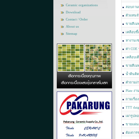
Ceramic organizations
สอบถามเร
Download
ตัวแทนจำห
Contact / Order
ขายสีเมท
About us
สนใจติดต่
เคลือบขี้
Sitemap
หางานเซ
ค่า COE 
เคลือบเด
ขายสีเมท
น้ำดินติด
คำถามง่
Plate งา
ถามเรื่อ
TTT dai
เผารูปลอ
ขายแผ่นก
ต้องการข
Filter Press