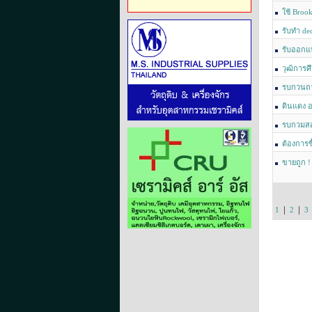
ใช้ Brook
รับทำ de
รับออกแบ
วุฒิการ
รบกวนถา
ดินแดง อ
รบกวมสอ
ต้องการซื
ขายถูก !
|
|
1
2
3