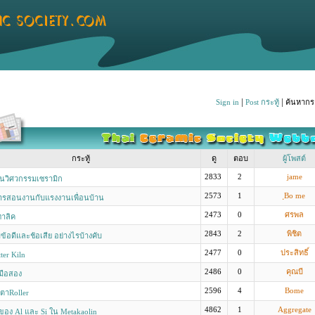
|
|
Sign in
Post กระทู้
ค้นหากระ
กระทู้
ดู
ตอบ
ผู้โพสต์
2833
2
jame
านวิศวกรรมเซรามิก
2573
1
ฺBo me
ารสอนงานกับแรงงานเพื่อนบ้าน
2473
0
ศรพล
ทาลิค
2843
2
พิชิต
ีข้อดีและช้อเสีย อย่างไรบ้างคับ
2477
0
ประสิทธิ์
ter Kiln
2486
0
คุณบี
มือสอง
2596
4
Bome
เตาRoller
4862
1
Aggregate
 ของ Al และ Si ใน Metakaolin