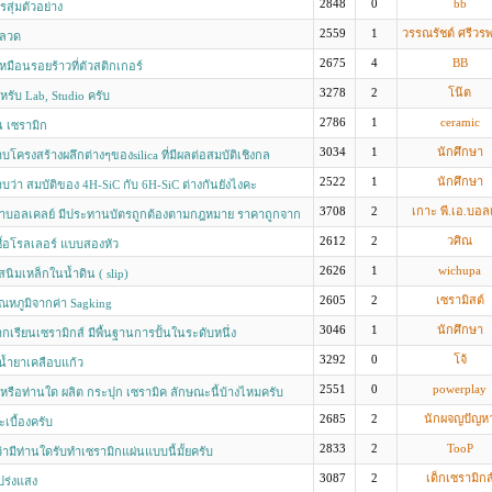
2848
0
bb
สุ่มตัวอย่าง
2559
1
วรรณรัชต์ ศรีวร
บลวด
2675
4
BB
หมือนรอยร้าวที่ตัวสติกเกอร์
3278
2
โน๊ต
รับ Lab, Studio ครับ
2786
1
ceramic
 เซรามิก
3034
1
นักศึกษา
โครงสร้างผลึกต่างๆของsilica ที่มีผลต่อสมบัติเชิงกล
2522
1
นักศึกษา
ว่า สมบัติของ 4H-SiC กับ 6H-SiC ต่างกันยังไงคะ
3708
2
เกาะ พี.เอ.บอลเ
ำบอลเคลย์ มีประทานบัตรถูกต้องตามกฎหมาย ราคาถูกจาก
ืองมาเองค่ะ
2612
2
วศิณ
ื้อโรลเลอร์ แบบสองหัว
2626
1
wichupa
สนิมเหล็กในน้ำดิน ( slip)
2605
2
เซรามิสต์
อุณหภูมิจากค่า Sagking
3046
1
นักศึกษา
เรียนเซรามิกส์ มีพื้นฐานการปั้นในระดับหนึ่ง
3292
0
โจ้
้ำยาเคลือบแก้ว
2551
0
powerplay
หรือท่านใด ผลิต กระปุก เซรามิค ลักษณะนี้บ้างไหมครับ
2685
2
นักผจญปัญห
เบื้องครับ
2833
2
TooP
่ามีท่านใดรับทำเซรามิกแผ่นแบบนี้มั้ยครับ
3087
2
เด็กเซรามิกส
โปร่งแสง