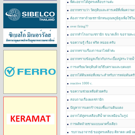
พี่ค่ะอยากได้สูตรเคลือบรานค่ะ
อยากทราบว่า วัตถุดิบและสารเคมีที่เพิ่มความ
ต้องการหาถ้วยเซรามิกทนอุณหภูมิสูงเพื่อใช้ใน
over firing??
อยากทำโรงงานเซรามิก ขนาดเล็ก ขอรายละเ
ขอความรู้ เรื่อง ฟริต หน่อย ครับ
อยากทราบเรื่องการเผาไฟต่ำค่ะ
อยากทราบข้อมูลเกี่ยวกับกระเบื้องปูสระว่ายน้
ซึมน้ำไม่เกินเท่าไหร่ค่ะ ขอบคุณค่ะ
การเตรียมวัตถุดิบด้วยวิธีบดรวมและบดแยก
อยากได้ดินหล่อที่เหมาะสำหรับการหล่อตันครั
reactive 1000 c.
ขอความช่วยเหลือด้วยครับ
สอบถามเรื่องผงเซรามิก
ปัญหาการแตกร้าวของชิ้นงานดินแดง
อยากได้สูตรเคลือบสีน้ำตาลเหมือนในรูป
การผลิตถ้วยชามแบบเผาครั้งเดียว
รบกวนอาจารย์ ขอสูตรเคลือบ ศิลาดล เคมี เผ