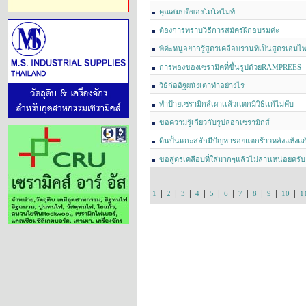
คุณสมบติของโดโลไมท์
ต้องการทราบวิธีการสมัครฝึกอบรมค่ะ
พี่ค่ะหนูอยากรู้สูตรเคลือบรานที่เป็นสูตรเอมไพริ
การพองของเซรามิคที่ขึ้นรูปด้วยRAMPREES
วิธีก่ออิฐผนังเตาทำอย่างไร
ทำป้ายเซรามิกส์เผาเเล้วเเตกมีวิธีเเก้ไม่คับ
ขอความรู้เกียวกับรูปลอกเซรามิกส์
ดินปั้นแกะสลักมีปัญหารอยแตกร้าวหลังแห้งแก
ขอสูตรเคลือบที่ใสมากๆแล้วไม่ลานหน่อยครับ
|
|
|
|
|
|
|
|
|
|
1
2
3
4
5
6
7
8
9
10
1