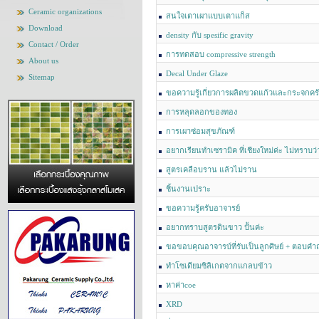
Ceramic organizations
สนใจเตาเผาแบบเตาแก็ส
Download
density กับ spesific gravity
Contact / Order
การทดสอบ compressive strength
About us
Decal Under Glaze
Sitemap
ขอความรู้เกี่ยวการผลิตขวดแก้วและกระจกคร
การหลุดลอกของทอง
การเผาซ่อมสุขภัณฑ์
อยากเรียนทำเซรามิค ที่เชียงใหม่ค่ะ ไม่ทราบว่
สูตรเคลือบราน แล้วไม่ราน
ชิ้นงานเปราะ
ขอความรู้ครับอาจารย์
อยากทราบสูตรดินขาว ปั้นค่ะ
ขอขอบคุณอาจารบ์ที่รับเป็นลูกศิษย์ + ตอบคำ
ทำโซเดียมซิลิเกตจากแกลบข้าว
หาค่าcoe
XRD