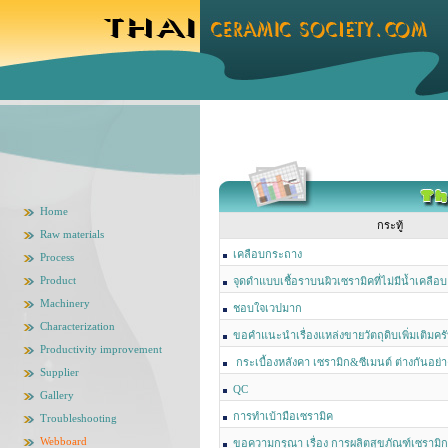
Home
กระทู้
Raw materials
เคลือบกระถาง
Process
Product
จุดดำแบบเชื้อราบนผิวเซรามิคที่ไม่มีน้ำเคลือบ
Machinery
ชอบใจเวปมาก
Characterization
ขอคำแนะนำเรื่องแหล่งขายวัตถุดิบเพิ่มเติมคร
Productivity improvement
กระเบื้องหลังคา เซรามิก&ซีเมนต์ ต่างกันอย่
Supplier
QC
Gallery
การทำเบ้ามือเซรามิค
Troubleshooting
Webboard
ขอความกรุณา เรื่อง การผลิตสุขภัณฑ์เซรามิก