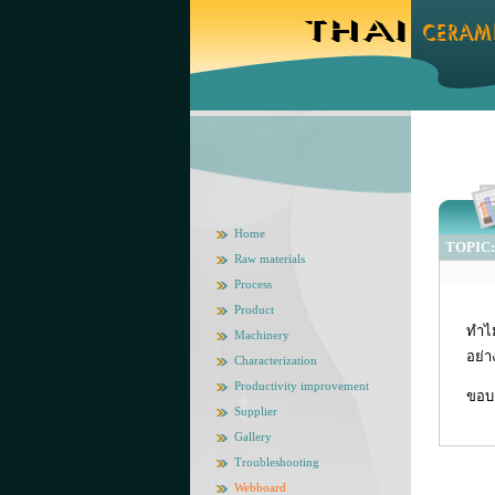
Home
TOPIC: 
Raw materials
Process
Product
ทำไม
Machinery
อย่า
Characterization
Productivity improvement
ขอบค
Supplier
Gallery
Troubleshooting
Webboard