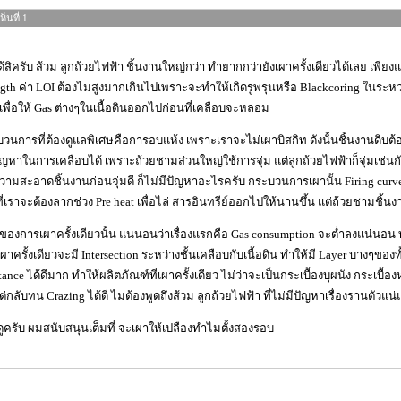
็นที่ 1
้สิครับ ส้วม ลูกถ้วยไฟฟ้า ชิ้นงานใหญ่กว่า ทำยากกว่ายังเผาครั้งเดียวได้เลย เพียง
ngth ค่า LOI ต้องไม่สูงมากเกินไปเพราะจะทำให้เกิดรูพรุนหรือ Blackcoring ในระหว่
เพื่อให้ Gas ต่างๆในเนื้อดินออกไปก่อนที่เคลือบจะหลอม
วนการที่ต้องดูแลพิเศษคือการอบแห้ง เพราะเราจะไม่เผาบิสกิท ดังนั้นชิ้นงานดิบต้
ญหาในการเคลือบได้ เพราะถ้วยชามส่วนใหญ่ใช้การจุ่ม แต่ลูกถ้วยไฟฟ้าก็จุ่มเช่นกัน 
ามสะอาดชิ้นงานก่อนจุ่มดี ก็ไม่มีปัญหาอะไรครับ กระบวนการเผานั้น Firing curv
ี่เราจะต้องลากช่วง Pre heat เพื่อไล่ สารอินทรีย์ออกไปให้นานขึ้น แต่ถ้วยชามชิ้น
ีของการเผาครั้งเดียวนั้น แน่นอนว่าเรื่องแรกคือ Gas consumption จะต่ำลงแน่นอน
ผาครั้งเดียวจะมี Intersection ระหว่างชั้นเคลือบกับเนื้อดิน ทำให้มี Layer บางๆของทั้
stance ได้ดีมาก ทำให้ผลิตภัณฑ์ที่เผาครั้งเดียว ไม่ว่าจะเป็นกระเบื้องบุผนัง กระเบื้
แต่กลับทน Crazing ได้ดี ไม่ต้องพูดถึงส้วม ลูกถ้วยไฟฟ้า ที่ไม่มีปัญหาเรื่องรานตัวแน่
ูครับ ผมสนับสนุนเต็มที่ จะเผาให้เปลืองทำไมตั้งสองรอบ