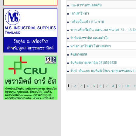
เคลือบและสี
แนะนำร้านหน่อยครับ
เตาเผาไฟฟ้า
เครื่องปั้นแก้ว จาน ชาม
ขายเครื่องรีดดิน สเตนเลส ขนาด1.25 - 1.5 To
รับพิมพ์เซรามิค และแก้วใส
หาเตาเผาไฟฟ้า ไฟเฟสเดียว
ดินแดงมทส
รับพิมพ์ลายเซรามิค 0818566838
รับทำ ต้นแบบ แม่พิมพ์ ฝั่งธน ซอยเพชรเกษม1
1
|
|
|
|
|
|
|
|
|
|
2
3
4
5
6
7
8
9
10
1