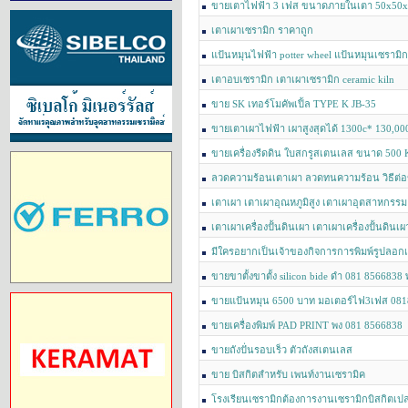
ขายเตาไฟฟ้า​ 3 เฟส​ ขนาด​ภายในเตา​ 50x50
เตาเผาเซรามิก ราคาถูก
แป้นหมุนไฟฟ้า potter wheel แป้นหมุนเซรามิก
หมุนปั้นดินไฟฟ้า แป้นหมุนไม้ แป้นหมุนปั้นดิน 
เตาอบเซรามิก เตาเผาเซรามิก ceramic kiln
ราคาถูก
ขาย SK เทอร์โมคัพเปิ้ล TYPE K JB-35
ขายเตาเผาไฟฟ้า เผาสูงสุดได้ 1300c* 130,00
ขายเครื่องรีดดิน ใบสกรูสเตนเลส ขนาด 500 K
ลวดความร้อนเตาเผา ลวดทนความร้อน วิธีต
HEATING WIRE
เตาเผา เตาเผาอุณหภูมิสูง เตาเผาอุตสาหกรรม
เตาเผาเครื่องปั้นดินเผา เตาเผาเครื่องปั้นดินเ
มีใครอยากเป็นเจ้าของกิจการการพิมพ์รูปลอก
สอบถาม018 8566838 พงษ์
ขายขาตั้งขาตั้ง silicon bide ดำ 081 8566838 
ขายแป้นหมุน 6500 บาท มอเตอร์ไฟ3เฟส 08
ขายเครื่องพิมพ์ PAD PRINT พง 081 8566838
ขายถังปั่นรอบเร็ว ตัวถังสเตนเลส
ขาย บิสกิตสำหรับ เพนท์งานเซรามิค
โรงเรียนเซรามิกต้องการงานเซรามิกบิสกิตเ