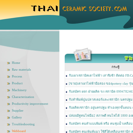
Home
กระทู้
Raw materials
รับเผาเซรามิคเตาไฟฟ้า เสาชิงช้า ติดต่อ FB:C
Process
Product
[ขาย]เตาเผาไฟฟ้ามือสอง ของpottery clay รุ
ใช้งานน้อยรายละเอียดLine ID:Permsap.pk
Machinery
รับสมัคร ผจก ฝ่ายผลิต รง เซรามิต 099478246
Characterization
รับทำพิมพ์ปูนปลาสเตอร์และเซรามิก นครปฐม
Productivity improvement
line:gon121231
รับผลิตเซรามิก อยู่นครปฐม ทำเองทุกขั้นตอน ต
Supplier
มิก โทร 0876636261 line: gon121231
ปล่อยอิฐทนไฟมือ2 สภาพดี ทนไฟได้ 1800 อง
Gallery
นครปฐม เหมาหมดได้ มีราคาพิเศษ สนใจโทร 08
รับสมัคร คนทำแบบพิมพ์ หรือ คนชุบน้ำเคลือบ
Troubleshooting
Webboard
รับสมัคร คนเพ้นท์แมว ใช้สีใต้เคลือบเซรามิ