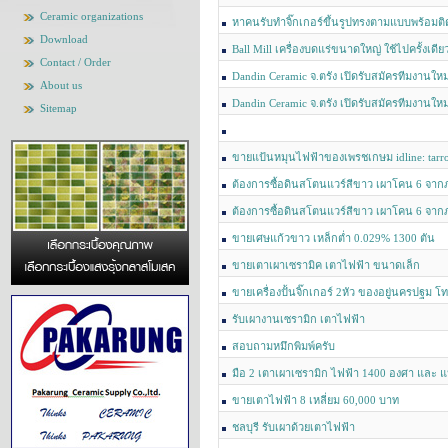
Ceramic organizations
หาคนรับทำจิ๊กเกอร์ขึ้นรูปทรงตามแบบพร้อมติด
Download
Ball Mill เครื่องบดแร่ขนาดใหญ่ ใช้ไปครั้งเด
Contact / Order
0626052628
Dandin Ceramic จ.ตรัง เปิดรับสมัครทีมงานให
About us
Dandin Ceramic จ.ตรัง เปิดรับสมัครทีมงานใหม
Sitemap
ขายแป้นหมุนไฟฟ้าของเพรชเกษม idline: tarr
ต้องการซื้อดินสโตนแวร์สีขาว เผาโคน 6 จากภา
ลำปาง)
ต้องการซื้อดินสโตนแวร์สีขาว เผาโคน 6 จากภา
ลำปาง)
ขายเศษแก้วขาว เหล็กต่ำ 0.029% 1300 ตัน
chaychan@unionglassthai.com
ขายเตาเผาเซรามิค เตาไฟฟ้า ขนาดเล็ก
ขายเครื่องปั้นจิ๊กเกอร์ 2หัว ของอยู่นครปฐม
ไลน์ gon121231
รับเผางานเซรามิก เตาไฟฟ้า
สอบถามหมึกพิมพ์ครับ
มือ 2 เตาเผาเซรามิก ไฟฟ้า 1400 องศา และ 
ขายเตาไฟฟ้า​ 8​ เหลี่ยม​ 60,000​ บาท
ชลบุรี รับเผาด้วยเตาไฟฟ้า