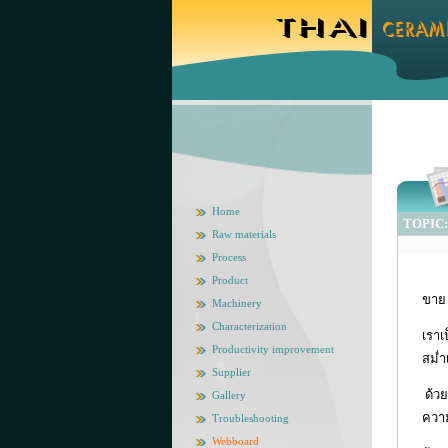
Home
TOPIC: 
Raw materials
Process
Product
ขาย 
Machinery
Characterization
เราเ
Productivity improvement
สม่ำ
Supplier
ด้วย
Gallery
ควา
Troubleshooting
Webboard