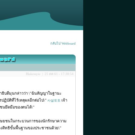
กลับไป Webboard
Blakessyie | 25 ตค 61 - 17:38:54
ิบดีมุนกล่าวว่า \"ฉันสัญญาในฐานะ
บัติที่ไร้เหตุผลอีกต่อไป\"
เจ้า
사설토토
าชนยึดมือของตนได้\"
ทธิมนุษยชนในกระบวนการของนักรักษาความ
องสิทธิขั้นพื้นฐานของประชาชนด้วย\"