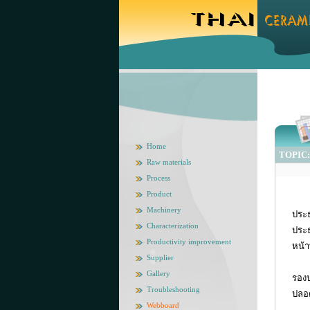
Home
TOPIC: 
Raw materials
Process
Product
Machinery
ประ
Characterization
ประธ
Productivity improvement
หน้า
Supplier
Gallery
รองป
Troubleshooting
ปลอด
Webboard