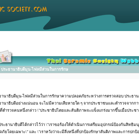
ประธานาธิบดีมุน-ไฟลมีส่วนในการรักษ
ธานาธิบดีมุน-ไฟลมีส่วนในการรักษาความปลอดภัยระหว่างการตรวจสอบ ประธานาธ
านาธิบดีอย่างแน่นอน จะไม่มีความเสียหายใด ๆ จากประชาชนและตํารวจจากการปฏิ
ที่ตํารวจคนหนึ่งกล่าว \"ประชาธิปไตยและสันติภาพจะแข็งแกร่งมากขึ้นเมื่อประช
ระธานาธิบดีได้กล่าวไว้ว่า \"เราขอร้องให้ดําเนินการเตรียมอุปกรณ์ป้องกันสิ
ภัยโดยเฉพาะ\" และ \"เราหวังว่าจะมีสิ่งหนึ่งที่ปกป้องรักษาสันติภาพและการปกป้