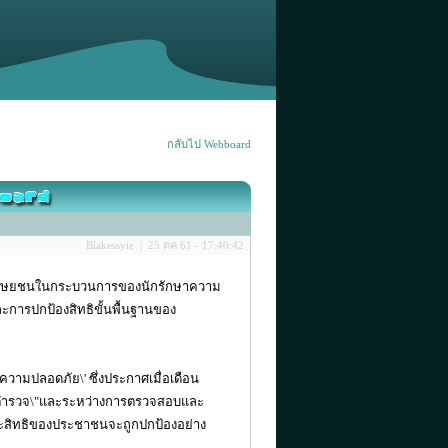
กลับไป Webboard
Blakessyie | 25 ตค 61 - 17:40:42
ทธิมนุษยชนในกระบวนการของนักรักษาความ
และการปกป้องสิทธิขั้นพื้นฐานของ
วามปลอดภัย\' ซึ่งประกาศเมื่อเดือน
ต่อตํารวจ\"และระหว่างการตรวจสอบและ
ละสิทธิของประชาชนจะถูกปกป้องอย่าง