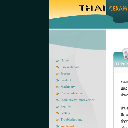
Home
TOPIC: ร
Raw materials
Process
Product
รองป
Machinery
ปลอ
Characterization
ประ
Productivity improvement
Supplier
ประธ
Gallery
มิถุ
Troubleshooting
ตําร
Webboard
เข้ม