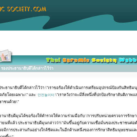
องประธานาธิบดีได้กล่าวไว้ว่า
ระธานาธิบดีได้กล่าวไว้ว่า \"เราขอร้องให้ดําเนินการเตรียมอุปกรณ์ป้องกันสิ
ดภัยโดยเฉพาะ\" และ
\"เราหวังว่าจะมีสิ่งหนึ่งที่ปกป้องรักษาสันติภาพ
안전놀이터
ชาชนด้วย\"
านาธิบดีมุนได้ขอร้องให้ตํารวจให้ความร่วมมือกับ \'การปรับหน่วยตรวจการรักษาค
นายนที่แล้ว ประธานาธิบดีมุนกล่าวว่า\"มันขึ้นอยู่กับความเชื่อมั่นของประชาชน
วจมีการประสานกันอย่างใกล้ชิดและในอีกด้านหนึ่งของการรักษาสิทธิมนุษยชนแ
งวดขึ้น\"