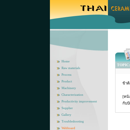
Home
TOPIC: ข
Raw materials
Process
Product
ข้าต
Machinery
Characterization
[หนั
Productivity improvement
กับป
Supplier
Gallery
Troubleshooting
Webboard