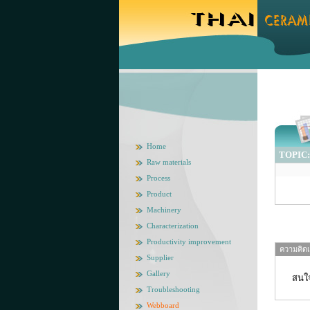
Home
TOPIC: 
Raw materials
Process
Product
Machinery
Characterization
Productivity improvement
ความคิดเห
Supplier
Gallery
สนใจ
Troubleshooting
Webboard