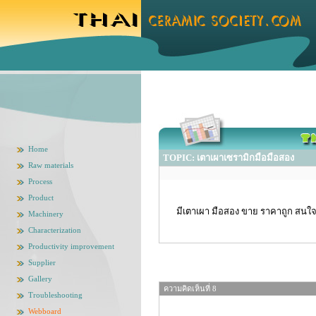
Home
TOPIC: เตาเผาเซรามิกมือมือสอง
Raw materials
Process
Product
มีเตาเผา มือสอง ขาย ราคาถูก สนใจ
Machinery
Characterization
Productivity improvement
Supplier
Gallery
ความคิดเห็นที่ 8
Troubleshooting
Webboard