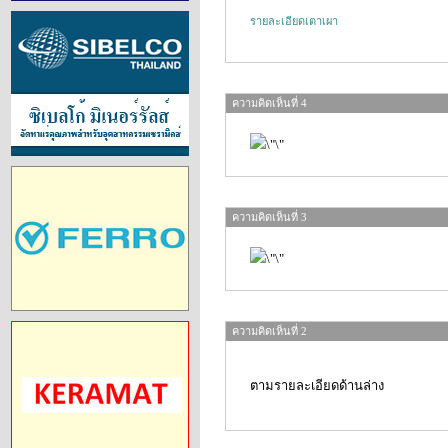
รายละเอียดเตาเผา
ความคิดเห็นที่ 4
ความคิดเห็นที่ 3
ความคิดเห็นที่ 2
ตามรายละเอียดด้านล่าง