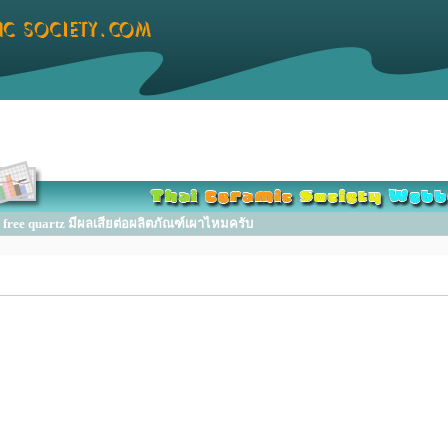
ree quartz มีผลเสียต่อผลิตภัณฑ์เผาไหมครับ