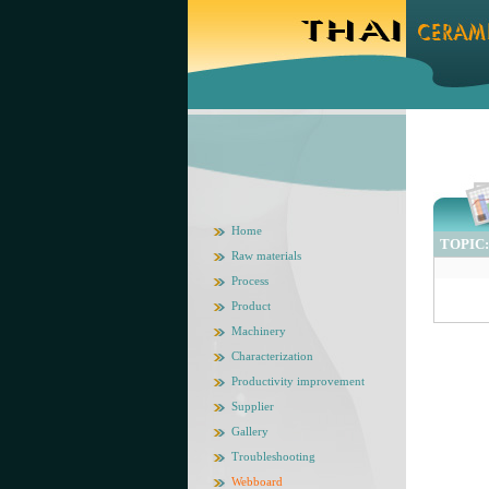
Home
TOPIC: f
Raw materials
Process
Product
Machinery
Characterization
Productivity improvement
Supplier
Gallery
Troubleshooting
Webboard