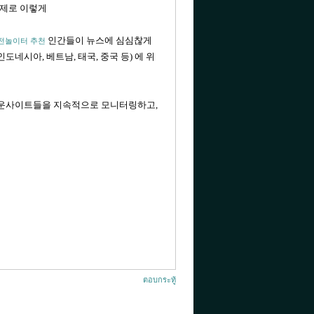
실제로 이렇게
인간들이 뉴스에 심심찮게
전놀이터 추천
네시아, 베트남, 태국, 중국 등) 에 위
로운사이트들을 지속적으로 모니터링하고,
ตอบกระทู้