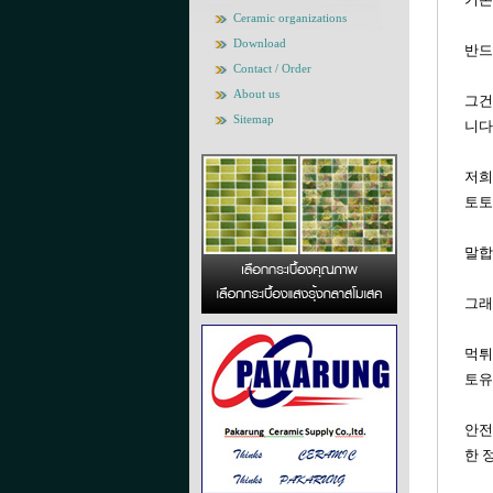
Ceramic organizations
Download
반드
Contact / Order
About us
그건
Sitemap
니다
저희
토토
말합
그래
먹튀
토유
안
한 