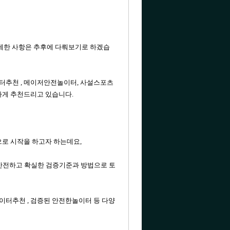
자세한 사항은 추후에 다뤄보기로 하겠습
터추천 , 메이저안전놀이터, 사설스포츠
하게 추천드리고 있습니다.
히
로 시작을 하고자 하는데요,
안전하고 확실한 검증기준과 방법으로 토
이터추천 , 검증된 안전한놀이터 등 다양