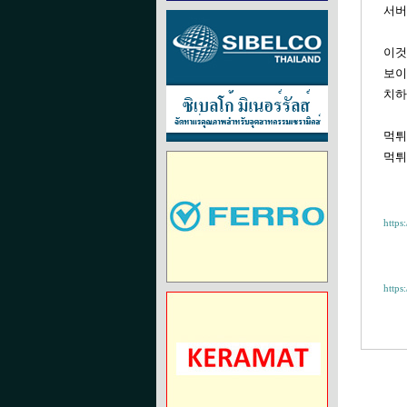
서버
이것
보이
치하
먹튀
먹튀
https
https