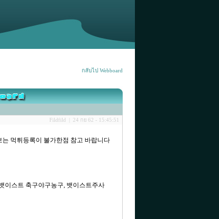
กลับไป Webboard
Fildfild | 24 กย 62 - 15:45:51
보는 먹튀등록이 불가한점 참고 바랍니다
, 뱃이스트 축구야구농구, 뱃이스트주사