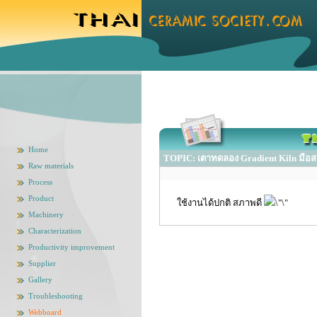
Home
TOPIC: เตาทดลอง Gradient Kiln มือสอง
Raw materials
Process
Product
ใช้งานได้ปกติ สภาพดี
Machinery
Characterization
Productivity improvement
Supplier
Gallery
Troubleshooting
Webboard