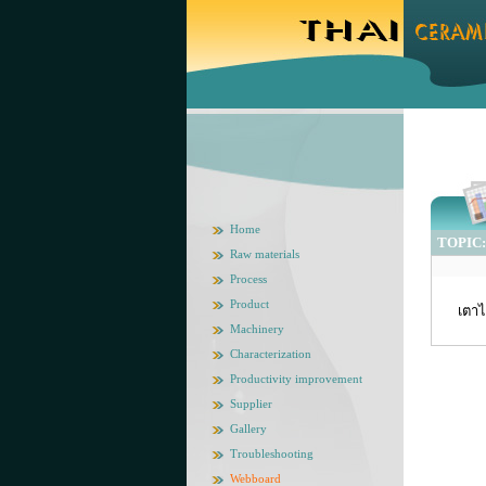
Home
TOPIC: 
Raw materials
Process
Product
เตา
Machinery
Characterization
Productivity improvement
Supplier
Gallery
Troubleshooting
Webboard