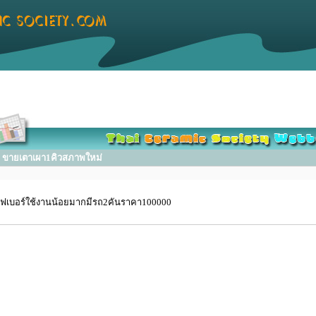
ขายเตาเผา1คิวสภาพใหม่
ไฟเบอร์ใช้งานน้อยมากมีรถ2คันราคา100000