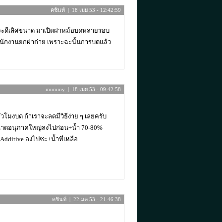
คชินท์ | 18 เมย 53 - 12:42:59
ี่จะดีเลิศขนาด มาเปิดฝาหม้อบดหลายรอบ
ให้พนักงานยกฝาถ่าย เพราะฉะนั้นการบดแล้ว
mummy | 18 เมย 53 - 09:42:58
โมงบด ถ้าเราจะลดมีวิธีง่าย ๆ เลยครับ
่มีขนาดอนุภาคใหญ่ลงไปก่อน+น้ำ 70-80%
ก+Additive ลงไปซะ+น้ำที่เหลือ
คชินท์ | 22 มค 53 - 21:46:38