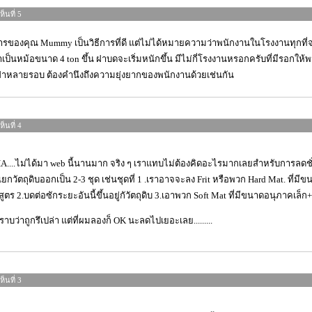
็นที่ 5
การของคุณ Mummy เป็นวิธีการที่ดี แต่ไม่ได้หมายความว่าพนักงานในโรงงานทุกท
ถ้าเป็นหม้อขนาด 4 ton ขึ้น ฝาบดจะเริ่มหนักขึ้น มีไม่กี่โรงงานหรอกครับที่มีรอก
ฝาหลายรอบ ต้องคำนึงถึงความยุ่งยากของพนักงานด้วยเช่นกัน
็นที่ 4
....ไม่ได้มา web นี้นานมาก จริง ๆ เราแทบไม่ต้องคิดอะไรมากเลยสำหรับการลดชั่ว
แยกวัตถุดิบออกเป็น 2-3 ชุด เช่นชุดที่ 1 .เราอาจจะลง Frit หรือพวก Hard Mat. ที
ูตร 2.บดต่อซักระยะอันนี้ขึ้นอยู่กัวัตถุดิบ 3.เอาพวก Soft Mat ที่มีขนาดอนุภาคเล็
ราบว่าถูกรึเปล่า แต่ที่ผมลองก็ OK นะลดไปเยอะเลย.........
็นที่ 3