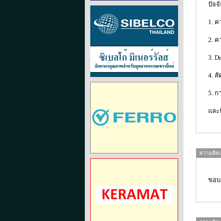
ปัจจ
1. ค
2. 
3. D
4. ส
5. ก
และป
ความคิดเห
ขอบ