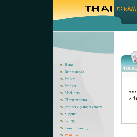
Home
TOPIC: 
Raw materials
Process
Product
ขอรบ
Machinery
ลงได
Characterization
Productivity improvement
ข
Supplier
Gallery
Troubleshooting
Webboard