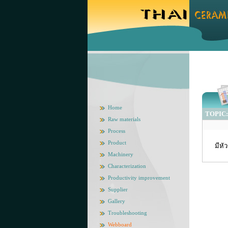
Home
TOPIC: 
Raw materials
Process
Product
มีหั
Machinery
Characterization
Productivity improvement
Supplier
Gallery
Troubleshooting
Webboard