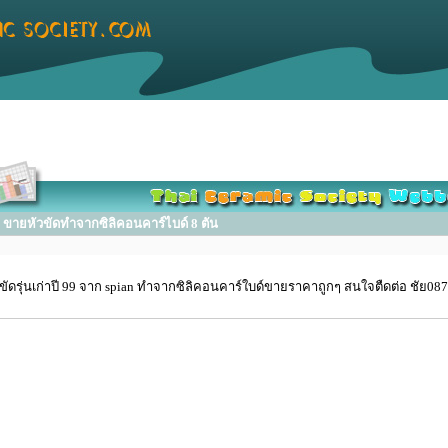
ขายหัวขัดทำจากซิลิคอนคาร์ไบด์ 8 ตัน
วขัดรุ่นเก่าปี 99 จาก spian ทำจากซิลิคอนคาร์ใบด์ขายราคาถูกๆ สนใจตืดต่อ ชัย0