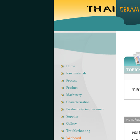
Home
TOPIC: Z
Raw materials
Process
Product
รบกว
Machinery
Characterization
Productivity improvement
Supplier
ความคิดเห
Gallery
Troubleshooting
เซอร
Webboard
นอกจ