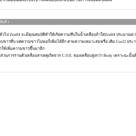
็นที่ 1
ทั่วไป Zrsi04 จะมีคุณสมบัติทำให้เกิดความทึบในน้ำเคลือบถ้าใส่Zrsi04 ประมาณ8
อบขาวทึบ แต่ความขาวไม่พอก็เพิ่มได้อีก ตามความเหมาะสมหรือ เติม Cocl2 ปร
ให้เพิ่มความขาวขึ้นมาอีก
การรานตัวเคลือบสาเหตุเกิดจาก C.O.E. ของเคลือบสูงกว่า Body เพราะฉะนั้นต