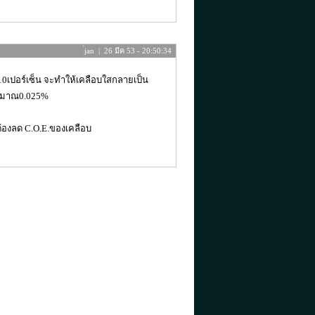
่jan | 26 มีค 53 - 20:50:34
-10เปอร์เซ็น จะทำให้เคลือบใสกลายเป็น
ะามาณ0.025%
้องลด C.O.E.ของเคลือบ