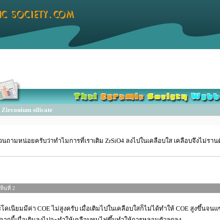
irconium silicate
นถามหน่อยครับว่าทำไมการที่เราเติม ZrSiO4 ลงไปในเคลือบใส เคลือบจึงไม่รานต
็นที่ 2
์โคเนียมมีค่า COE ไม่สูงครับ เมื่อเติมไปในเคลือบใสก็ไม่ได้ทำให้ COE สูงขึ้นจนแซ
ากนี้เมื่อเติมลงไปจะทำให้เคลือบทนไฟขึ้นทำให้การหลอมตัวลดลง