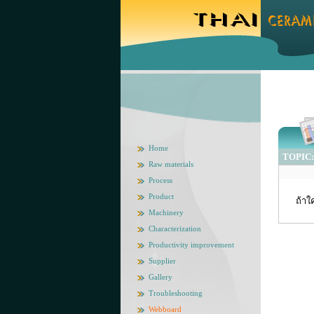
Home
TOPIC: 
Raw materials
Process
Product
ถ้าใ
Machinery
Characterization
Productivity improvement
Supplier
Gallery
Troubleshooting
Webboard