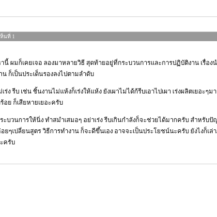
็นที่ 1
านี้ ผมก็เคยเจอ ลองมาหลายวิธี สุดท้ายอยู่ที่กระบวนการและการปฏิบัติงาน เรื่องนำ
งาน ก็เป็นประเด็นรองลงไปตามลำดับ
ม่เร่ง รีบ เช่น ชิ้นงานไม่แห้งก็เร่งให้แห้ง ยังเผาไม่ได้ก้รีบเอาไปเผา เร่งผลิตเย
บร้อย ก็เสียหายเยอะครับ
ระบวนการให้นิ่ง ทำสมำเสมอๆ อย่าเร่ง รีบเกินกำลังก็จะช่วยได้มากครับ สำหรับป
ค่อยๆเปลี่ยนสูตร วิธีการทำงาน ก็จะดีขึ้นเอง อาจจะเป็นประโยชน์นะครับ ยังไงก็เล
นะครับ