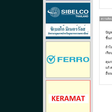
ความคิดเห
ปัญห
ชิ้น
ถ้าไ
เรีย
คุมก
แก้ 
อื่น