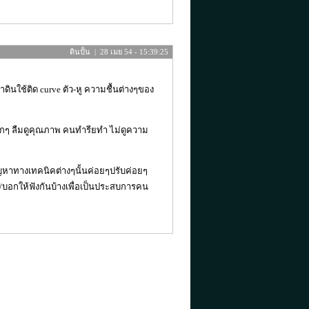
ดินปั้น | 28 เมย 54 - 15:39:25
ดินใช้ติด curve ตัว-หู ความชื้นต่างๆของ
อะๆมากๆ ลืมดูคุณภาพ คนทำรียทำ ไม่ดูความ
ัญหาทางเทคนิคต่างๆนั้นค่อยๆปรับค่อยๆ
่า/บอกให้ฟังกันบ้างเพื่อเป็นประสบการคน