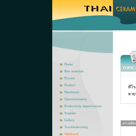
Home
TOPIC: 
Raw materials
Process
Product
ที่
Machinery
หายข
Characterization
Productivity improvement
Supplier
Gallery
ความคิดเห
Troubleshooting
Webboard