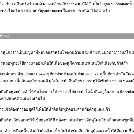
ด้วยกับอ.คชินทร์ครับ แต่ถ้าลองเปลี่ยน Binder จาก CMC เป็น Ligno sulphonate ก
er ลงได้ครับ จะช่วยลด Organic matter ในบรรยากาศเผาได้ด้วยครับ
็นที่ 2
าหูแก้วร้าวเป็นปัญหาที่พบบ่อยสำหรับโรงงานถ้วยชาม สำหรับแนวทางการแก้ไขปัญห
ารหล่อหูต้องใช้การหล่ออัดเพื่อให้เนื้อของหูมีความหนาแน่นใกล้เคียงกับตัวแก้ว
ลังหล่อมาแล้วการแต่ง Curve หูต้องทำอย่างแม่นยำและ curve หูนั้นต้องเข้ากันกับcu
งแกะแบบ เนื้อดินจะมีการหดตัว) ไม่ควรทำหินเจียร์ curve หูให้เข้ากับ mould ของแก้
้ำดินติดหูจะต้องทำให้ข้นโดยการใส่ cmc ลงไปและทำให้น้ำดินอยู่ในสภาพ flocculat
มๆไม่แพคตัวแน่นจนเกินไป
ี่ตัวแก้วต้องทำรอยขูดไว้เพื่อให้น้ำดินติดหูติดประสานกับตัวหูและแก้ว
้ำดินที่ทะลักออกมาให้เช็ดออกให้ดี หลังจากนั้นทำการอัดหูโดยใช้เหล็กแหลมขูดที
ณะทำการติดหูนั้น ตัวแก้วต้องไม่แข็งเกินไป เช่นเดียวกับหูต้องพรมน้ำให้มีความชื้