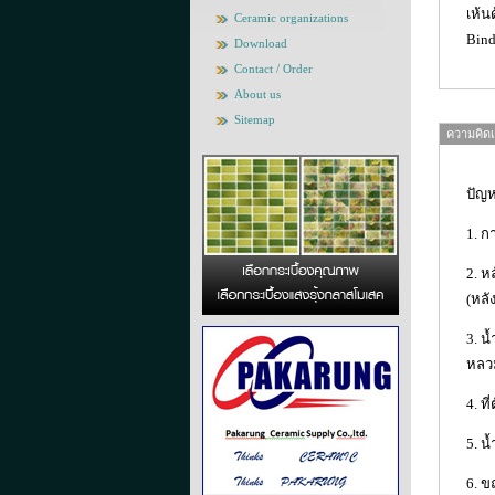
เห้น
Ceramic organizations
Bind
Download
Contact / Order
About us
Sitemap
ความคิดเห
ปัญห
1. ก
2. ห
(หลั
3. น
หลว
4. ท
5. น
6. ข