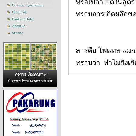
หรือเปล่า แต่ในสูตร
Ceramic organizations
Download
ทราบการเกิดผลึกข
Contact / Order
About us
Sitemap
สารคือ โฟแทส แมกนี
ทราบว่า ทำไมถึงเกิ