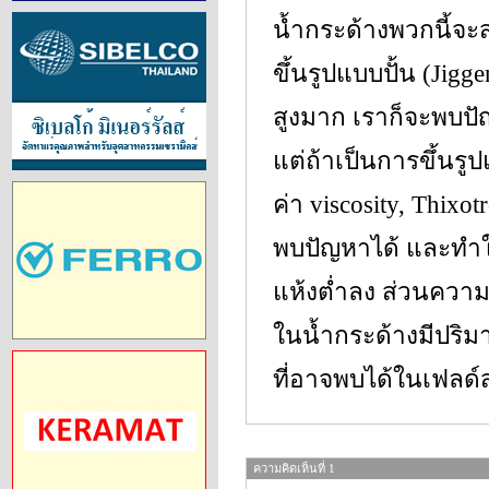
น้ำกระด้างพวกนี้จะส
ขึ้นรูปแบบปั้น (Jigg
สูงมาก เราก็จะพบปัญ
แต่ถ้าเป็นการขึ้นร
ค่า viscosity, Thixo
พบปัญหาได้ และทำ
แห้งต่ำลง ส่วนควา
ในน้ำกระด้างมีปริมา
ที่อาจพบได้ในเฟลด
ความคิดเห็นที่ 1