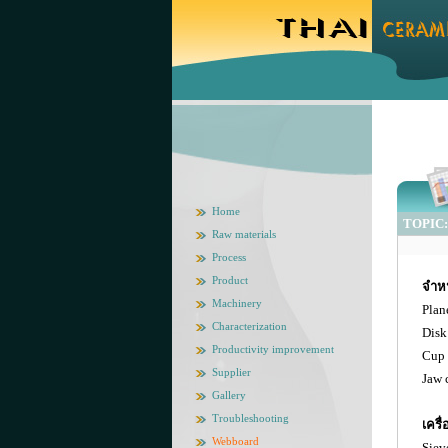
Home
TOPIC: จ
Raw materials
Process
Product
จำหน
Machinery
Plan
Characterization
Disk
Productivity improvement
Cup 
Supplier
Jaw 
Gallery
Troubleshooting
เครื
Webboard
Siev