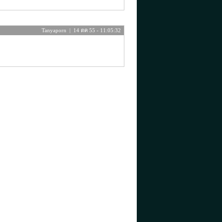
Tanyaporn | 14 ตค 55 - 11:05:32