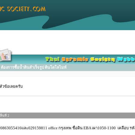
้องการซื้อน้ำดินสำเร็จรูป ดินโดโลไมท์
ัวข้อเลยครับ
็นที่ 2
์0863055416และ029159811 office กรุงเทพ ชื่อดิน EBA เผา1050-1100 เคลือบ รห