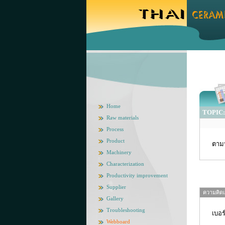
Home
TOPIC: ต
Raw materials
Process
Product
ตามห
Machinery
Characterization
Productivity improvement
Supplier
ความคิดเห
Gallery
Troubleshooting
เบอร
Webboard