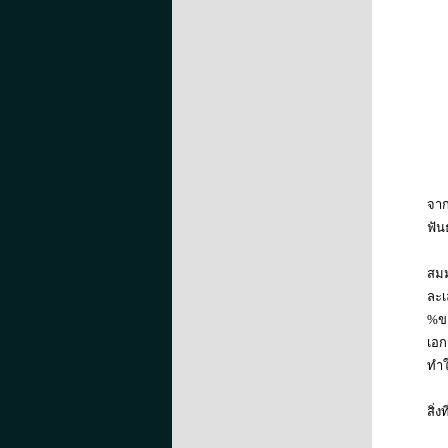
จาก
ฟัน
สมม
ละเ
%ขอ
เอก
ทำใ
สิ่