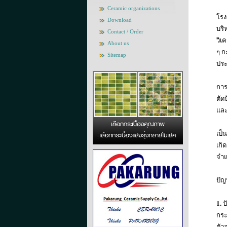
Ceramic organizations
โรง
Download
บริ
Contact / Order
วิเ
About us
ๆ ก
Sitemap
ประ
การ
ตัด
และ
เป็
เกิ
จำแ
ปัญ
1.
ปั
กระ
ตัว