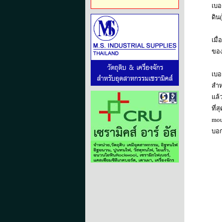
เบอ
ดิน
เมื
ของ
เบอ
สำห
แล้
ที่
mou
บอก