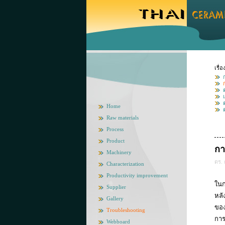
เรื่อ
Home
Raw materials
Process
Product
กา
Machinery
ดร. 
Characterization
Productivity improvement
ในก
Supplier
หลั
Gallery
ของ
Troubleshooting
การ
Webboard