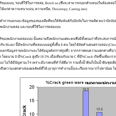
ร์ของแบบ, รอบที่ใช้ในการหล่อ, Bench no.(ซึ่งจะสามารถบอกตำแหน่งในห้องหล่อได
(ได้แก่ค่าความหนาแน่น, ความหนืด, Thixotropy, Casting rate)
่อทำการแยกแยะข้อมูลของของเสียที่พบให้สัมพันธ์กับปัจจัยในการผลิต พบว่าปัจจัยที่
พนักงานหล่อ และรอบที่ใช้ในการหล่อแบบ
ร์ของพนักงานหล่อแบบ นั้นหมายถึงพนักงานแต่ละคนซึ่งมีทั้งคนเก่าที่ประสบการณ์ท
รับ Model นี้มีพนักงานที่หล่อแบบอยู่ทั้งสิ้น 8 คน โดยได้จัดทำแผ่นตรวจสอบ (Check
วแยกข้อมูลรายพนักงานจะได้ข้อมูลดังกราฟรูปที่1 จากกราฟพบความแตกต่างที่น่าส
สุด โดยนาย D มี%Crack สูงถึง 18.5% เมื่อเทียบกับนาย C ที่มี%Crack เกิดขึ้นเพียง
ld ไม่ได้มีปัญหาอะไร เพราะมีบางคนที่ทำได้ดีมาก รวมทั้งน้ำดินก็เป็นน้ำดินชุด
ถึงความแตกต่างของผลลัพธ์ที่ได้ (อายุการทำงานนั้นจะเรียงจากมากไปหาน้อย โด