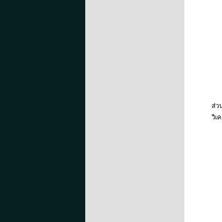
ส่ว
วิเ