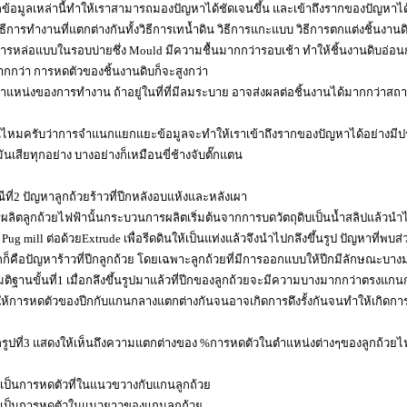
ข้อมูลเหล่านี้ทำให้เราสามารถมองปัญหาได้ชัดเจนขึ้น และเข้าถึงรากของปัญหาได้ง่
วิธีการทำงานที่แตกต่างกันทั้งวิธีการเทน้ำดิน วิธีการแกะแบบ วิธีการตกแต่งชิ้นงาน
การหล่อแบบในรอบบ่ายซึ่ง Mould มีความชื้นมากกว่ารอบเช้า ทำให้ชิ้นงานดิบอ่อน
ากกว่า การหดตัวของชิ้นงานดิบก็จะสูงกว่า
ตำแหน่งของการทำงาน ถ้าอยู่ในที่ที่มีลมระบาย อาจส่งผลต่อชิ้นงานได้มากกว่าสถา
นไหมครับว่าการจำแนกแยกแยะข้อมูลจะทำให้เราเข้าถึงรากของปัญหาได้อย่างมีประ
มันเสียทุกอย่าง บางอย่างก็เหมือนขี่ช้างจับตั๊กแตน
ีที่2 ปัญหาลูกถ้วยร้าวที่ปีกหลังอบแห้งและหลังเผา
ผลิตลูกถ้วยไฟฟ้านั้นกระบวนการผลิตเริ่มต้นจากการบดวัตถุดิบเป็นน้ำสลิปแล้วนำไป
า Pug mill ต่อด้วยExtrude เพื่อรีดดินให้เป็นแท่งแล้วจึงนำไปกลึงขึ้นรูป ปัญหาที่พบ
ก็คือปัญหาร้าวที่ปีกลูกถ้วย โดยเฉพาะลูกถ้วยที่มีการออกแบบให้ปีกมีลักษณะบาง
ติฐานขั้นที่1 เมื่อกลึงขึ้นรูปมาแล้วที่ปีกของลูกถ้วยจะมีความบางมากกว่าตรงแก
ห้การหดตัวของปีกกับแกนกลางแตกต่างกันจนอาจเกิดการดึงรั้งกันจนทำให้เกิดการร้
รูปที่3 แสดงให้เห็นถึงความแตกต่างของ %การหดตัวในตำแหน่งต่างๆของลูกถ้วยไฟฟ้
 เป็นการหดตัวที่ในแนวขวางกับแกนลูกถ้วย
 เป็นการหดตัวในแนวยาวของแกนลูกถ้วย