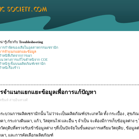
งน่ารู้เกี่ยวกับ
Troubleshooting
การกำจัดของเสียในอุตสาหกรรมเซรามิก
การจำแนกแยกแยะข้อมูล
ตำหนิที่เกิดจากการเผา
แนวทางการแก้ไขตำหนิจาก COE
ตำหนิรูเข็มบนผลิตภัณฑ์เซรามิก
ตำหนิเรื่องร้าว
รจำแนกแยกแยะข้อมูลเพื่อการแก้ปัญหา
คชินท์ สายอินทวงศ์
ระบวนการผลิตเซรามิกนั้น ไม่ว่าจะเป็นผลิตภัณฑ์ประเภทใด ทั้ง กระเบื้อง , สุขภัณฑ
งคา, กระถางดินเผา, แก้ว, วัสดุทนไฟ และอื่น ๆ จำเป็น จะต้องมีการเก็บข้อมูลต่าง ๆ
วัตถุดิบที่ตรวจรับเข้าข้อมูลต่าง ๆที่เป็นปัจจัยในขั้นตอนการเตรียมวัตถุดิบ , ข้อมูล
เผา, และการคัดเลือกผลิตภัณฑ์