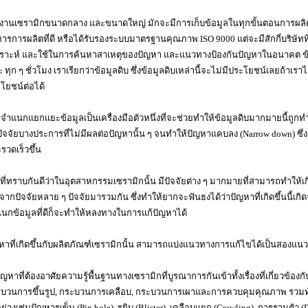
งานเซรามิกขนาดกลาง และขนาดใหญ่ มักจะมีการเก็บข้อมูลในทุกขั้นตอนการผลิตอ
หารการผลิตที่ดี หรือได้รับรองระบบมาตรฐานคุณภาพ ISO 9000 แต่จะมีสักกี่บริษัท
คราะห์ และใช้ในการค้นหาสาเหตุของปัญหา และแนวทางป้องกันปัญหาในอนาคต ข้อมูล
ะ ทุก ๆ ชั่วโมง เราเรียกว่าข้อมูลดิบ ซึ่งข้อมูลดิบเหล่านี้จะไม่มีประโยชน์เลยถ้าเ
โยชน์ต่อได้
จำแนกแยกแยะข้อมูลเป็นเครื่องมือตัวหนึ่งที่จะช่วยทำให้ข้อมูลดิบมากมายนี้ถูกทำ
ปัจจัยบางประการที่ไม่มีผลต่อปัญหานั้น ๆ จนทำให้ปัญหาแคบลง (Narrow down) ซึ
รวดเร็วขึ้น
นที่ทราบกันดีว่าในอุตสาหกรรมเซรามิกนั้น มีปัจจัยต่าง ๆ มากมายที่สามารถทำให้เ
ดจากปัจจัยหลาย ๆ ปัจจัยมารวมกัน ซึ่งทำให้ยากจะฟันธงได้ว่าปัญหาที่เกิดขึ้นนี้เกิ
นกข้อมูลที่ดีก็จะทำให้หลงทางในการแก้ปัญหาได้
หาที่เกิดขึ้นกับผลิตภัณฑ์เซรามิกนั้น สามารถแบ่งแนวทางการแก้ไขได้เป็นสองแน
ญหาที่ต้องอาศัยความรู้พื้นฐานทางเซรามิกที่บูรณาการกันเข้าทั้งเรื่องที่เกี่ยวข้องก
บวนการขึ้นรูป, กระบวนการเคลือบ, กระบวนการเผาและการควบคุมคุณภาพ รวมทั้
อย่างเช่นปัญหารูเข็ม (Pin hole), รูยิบ (Blister), เคลือบแยก (Crawling), การรานตัว (