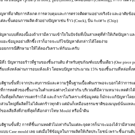
ัญหาที่อาศัยการสังเกต การควบคุมและการตรวจติดตามอย่างจริงจัง และอาศัยข้อม
ต่ละขั้นตอนการผลิต ตัวอย่างปัญหาเช่น ร้าว (Crack), บิ่น กะเทาะ (Chip)
งปัญหาแบบที่สองนี้เองถ้าเรามีความเข้าใจในปัจจัยที่เป็นสาเหตุที่ทำให้เกิดปัญหา แ
แยะข้อมูลอย่างลึกซึ้ง เราก็อาจจะแก้ไขปัญหาดังกล่าวได้โดยง่าย
อยกกรณีศึกษามาให้ได้ลองวิเคราะห์กันนะครับ
ีที่1 ปัญหารอยร้าวที่ฐานของชิ้นงานดิบ สำหรับสุขภัณฑ์แบบชื้นเดียว (One piece p
เริ่มแห้งหลังผ่านการอบแห้งแล้ว โดยพบปัญหาประมาณ 15% ของชิ้นงานที่หล่อทั้ง
ติฐานขั้นที่1จากประสบการณ์และความรู้พื้นฐานเบื้องต้นเราพอจะบอกได้ว่าการ
ที่การหดตัวของชื้นงานในตำแหน่งต่างๆไม่เท่ากัน บริเวณที่มีความหนาจะหดตัวได้ช้
ในที่สุดก็เกิดการแตกร้าวได้ และถ้าเราไม่วิเคราะห์ข้อมูลต่อ ก็มักจะแก้ปัญหาโดยก
มส่วนใหญ่ที่ผลิตก็ไม่ได้แตกร้าวทุกตัว แต่มันก็เหมือนธรรมชาติของมนุษย์นั่นแ
มีของเสียสิ่งที่ง่ายที่สุดก็คือกล่าวโทษ Mould หรือน้ำดิน
ติฐานขั้นที่2 การที่ชิ้นงานหดตัวไม่เท่ากันในแต่ละจุดควรก็น่าจะมองได้ว่ามีสาเหตุ
แบบ Case mould เลย แต่เมื่อใช้ข้อมูลในการผลิตให้เกิดประโยชน์ เพราะชิ้นงานดิ