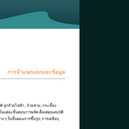
การจำแนกแยกแยะข้อมูล
์ ลูกถ้วยไฟฟ้า , ถ้วยชาม, กระเบื้อง
 ในแต่ละขั้นตอนการผลิต ตั้งแต่คุณสมบัติ
ต่าง ๆ ในขั้นตอนการขึ้นรูป, การเคลือบ,