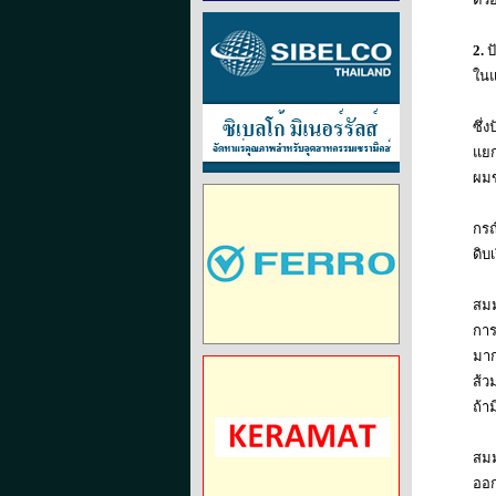
2.
ป
ในแ
ซึ่
แยก
ผมข
กรณ
ดิบ
สมม
การ
มาก
ส้ว
ถ้า
สมม
ออก