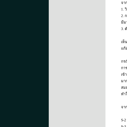
จาก
1. 
2. 
มีม
3. 
เห็
แก้
กรณ
การ
เข้
มาก
สมม
ทำใ
จาก
S-2
S-3