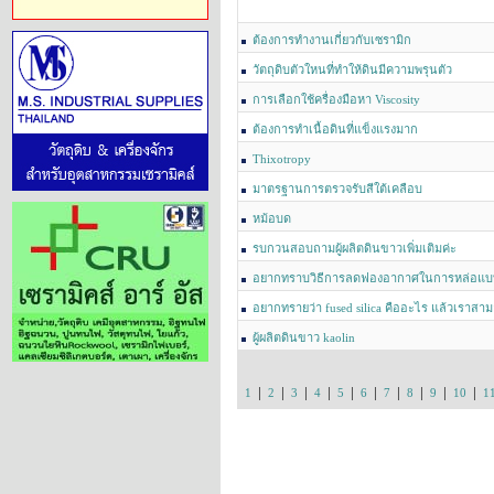
ต้องการทำงานเกี่ยวกับเซรามิก
วัตถุดิบตัวใหนที่ทำให้ดินมีความพรุนตัว
การเลือกใช้ครื่องมือหา Viscosity
ต้องการทำเนื้อดินที่แข็งแรงมาก
Thixotropy
มาตรฐานการตรวจรับสีใต้เคลือบ
หม้อบด
รบกวนสอบถามผู้ผลิตดินขาวเพิ่มเติมค่ะ
อยากทราบวิธีการลดฟองอากาศในการหล่อแบ
อยากทรายว่า fused silica คืออะไร แล้วเราสาม
แกลบข้าวมาทำได้ไหม ขอแนวทางหน่อยค่ะ
ผู้ผลิตดินขาว kaolin
|
|
|
|
|
|
|
|
|
|
1
2
3
4
5
6
7
8
9
10
1