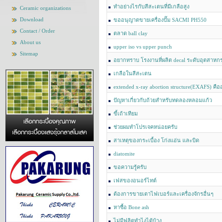
ทำอย่างไรกับสีสะเตนที่มีเกลือสูง
Ceramic organizations
Download
ขออนุญาตขายเครื่องปั๊ม SACMI PH550
Contact / Order
ตลาด ball clay
About us
upper iso vs upper punch
Sitemap
อยากทราบ โรงงานที่ผลิต decal ระดับอุตสาหก
เกลือในสีสะเตน
extended x-ray abortion structure(EXAFS) คื
ปัญหาเกี่ยวกับถ้วยสำหรับทดลองหลอมแก้ว
ขี้เถ้าเทียม
ช่วยผมทำโปรเจคหน่อยครับ
สาเหตุของกระเบื้อง โก่งแอ่น และบิด
diatomite
ขอความรู้ครับ
เฟสของอนอร์ไทต์
ต้องการขายเตาไฟเบอร์และเครื่องจักรอื่นๆ
หาซื้อ Bone ash
ไม่มีฟลิตทำไงได้บ้าง