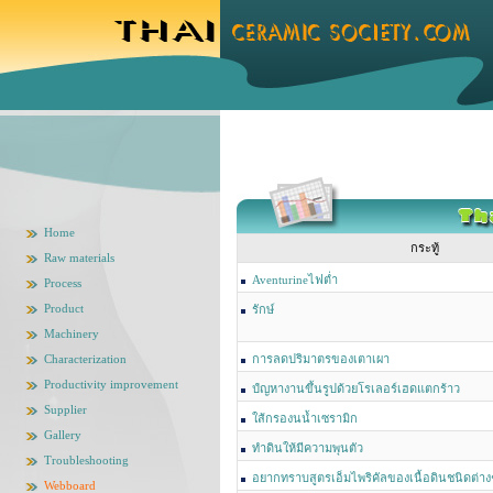
Home
กระทู้
Raw materials
Aventurineไฟต่ำ
Process
Product
รักษ์
Machinery
Characterization
การลดปริมาตรของเตาเผา
Productivity improvement
ปํญหางานขึ้นรูปด้วยโรเลอร์เฮดแตกร้าว
Supplier
ใส้กรองนน้ำเซรามิก
Gallery
ทำดินให้มีความพุนตัว
Troubleshooting
อยากทราบสูตรเอ็มไพริคัลของเนื้อดินชนิดต่าง
Webboard