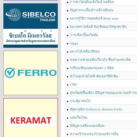
การหาวัตถุดิบแห้งในน้ำเคลือบ
ปัญหากระเบื้องร้าวเล็กๆที่ขอบ
อยากรู้วิธีการผสมดินสี Body stain
อยากทราบข้อดี ข้อเสียของวัสดุเซรามิก
การเลือกปั๊มแว็คคั่ม
segga
อยากได้เคลือบสีทอง
ขอความช่วยเหลือเกี่ยวกับ ชิ้นส่วนเซรามิค
เปรียบเทียบแผ่นรองเผา 2 ชนิด
ทำไมลูกถ้วยไฟฟ้าต้องเผารีดักชัน
CMC
สุขภัณฑ์ชิ้นเดียว มีปัญหารอยนูนและรอยร้าวร
กระทู้น่าสนใจ
อิฐอะลูมิน่า(refactory alumina brick)
แผ่นกั้นโซน
มีปัญหาเคลือบแดงเดือด
ความเร็วรอบของโรลเลอร์การปั้น