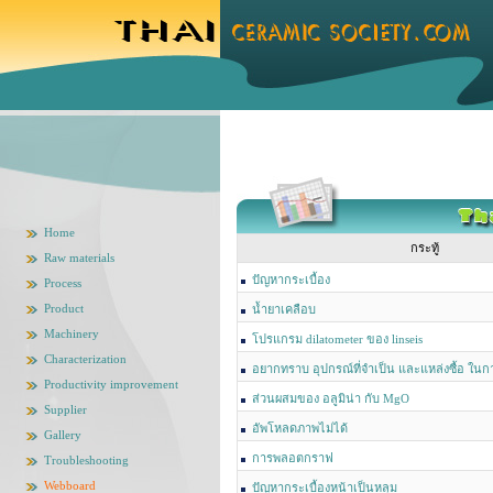
Home
กระทู้
Raw materials
ปัญหากระเบื้อง
Process
Product
น้ำยาเคลือบ
Machinery
โปรแกรม dilatometer ของ linseis
Characterization
อยากทราบ อุปกรณ์ที่จำเป็น และแหล่งซื้อ ในก
Productivity improvement
ส่วนผสมของ อลูมิน่า กับ MgO
Supplier
อัพโหลดภาพไม่ได้
Gallery
การพลอตกราฟ
Troubleshooting
Webboard
ปัญหากระเบื้องหน้าเป็นหลุม