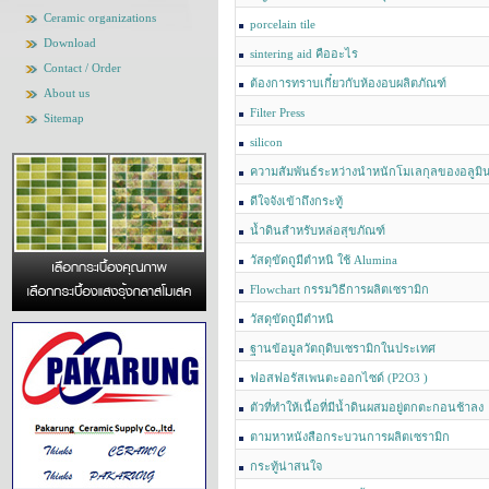
Ceramic organizations
porcelain tile
Download
sintering aid คืออะไร
Contact / Order
ต้องการทราบเกี๋ยวกับห้องอบผลิตภัณฑ์
About us
Filter Press
Sitemap
silicon
ความสัมพันธ์ระหว่างนำหนักโมเลกุลของอลูมิน
ดีใจจังเข้าถึงกระทู้
น้ำดินสำหรับหล่อสุขภัณฑ์
วัสดุขัดถูมีตำหนิ ใช้ Alumina
Flowchart กรรมวิธีการผลิตเซรามิก
วัสดุขัดถูมีตำหนิ
ฐานข้อมูลวัตถุดิบเซรามิกในประเทศ
ฟอสฟอรัสเพนตะออกไซด์ (P2O3 )
ตัวที่ทำให้เนื้อที่มีน้ำดินผสมอยู่ตกตะกอนช้าลง
ตามหาหนังสือกระบวนการผลิตเซรามิก
กระทู้น่าสนใจ