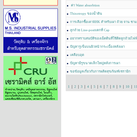
ค่า Water absorbtion
Thixotropy ของน้ำดิน
การเลือกซื้อเตาRHK สำหรับเผา ถ้วย จาน ชาม
ลูกถ้วย Line-postแตกที่ Cap
อยากทราบสมบัติของเม็ดดินที่ใช้ติดลูกถ้วยไฟฟ
ปัญหารูเข็มบนผิวหน้ากระเบื้องหลังเผา
เคลือบอุด
ปัญหามีรูขนาดเล็กใหญ่หลังการเผา
ขอข้อมูลเกี่ยวกับการผลิตสุขภัณฑ์เซรามิก
|
|
|
|
|
|
|
|
|
|
1
2
3
4
5
6
7
8
9
10
1