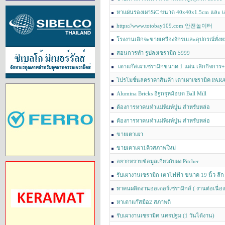
หาแผ่นรองเผาSiC ขนาด 40x40x1.5cm และ เส
ขนาด20cm
https://www.totobay109.com 안전놀이터
โรงงานเลิกจะขายเครื่องจักรเและอุปกรณ์ทั่งห
เตาเผา3ใบเครื่องฉีดนำ้ดิน จิ้กเกอร์10ชุด
สอนการทำ รูปลงเซรามิก 5999
เตาแก๊สเผาเซรามิกขนาด 1 แผ่น เลิกกิจการ+ต้อ
ด่วนมากๆๆ
โปรโมชั่นลดราคาสินค้า เตาเผาเซรามิค PA
SALE!!!
Alumina Bricks อิฐกรุหม้อบด Ball Mill
ต้องการหาคนทำแม่พิมพ์ปูน สำหรับหล่อ
ต้องการหาคนทำแม่พิมพ์ปูน สำหรับหล่อ
ขายเตาเผา
ขายเตาเผา1คิวสภาพใหม่
อยากทราบข้อมูลเกี่ยวกับผง Pitcher
รับเผางานเซรามิก เตาไฟฟ้า ขนาด 19 นิ้ว ลึก 
หาคนผลิตงานออเดอร์เซรามิกส์ ( งานต่อเนื่อง
หาเตาแก๊สมือ2 สภาพดี
รับเผางานเซรามิค นครปฐม (1 วันได้งาน)