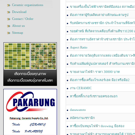
Ceramic organizations
ขายเครื่องปั้นไฟฟ้าเซรามิคส์มือสอง สภาพมื
Download
กกกก
ต้องการหาผู้รับผลิตเตาย่างลักษณะตามรูป
Contact / Order
รับสมัครงานช่างเซรามิก ประจำโรงงานที่จังหวั
About us
รอยตำหนิ ที่เกิดจากเคลือบกึ่งด้านสีขาว1200
Sitemap
ต้องการทราบอัตราค่าจ้างช่างเซรามิก ประจำ
ประมาณเท่าไหร่ครับ
Aspect Ratio
ต้องการขายวัตถุดิบจากแหล่ง เหมืองดินขาว•หิ
รับทำแม่พิมพ์ปูนปลาสเตอร์ สำหรับงานเซราม
มากกว่า30ปี
ขายเตาเผาไฟฟ้า ราคา 30000 บาท
ต้องการซื้อเครื่องโรเลอร์เฮด มือ1หรือมือ2
งาน CERAMIC
หาซื้อสติ๊กเกอร์เซรามอคของนอก
danawatoto
สมัครงานเซรามิก
หาซื้อแป้นหมุนไฟฟ้า throwing มือสอง
ขายเตาเผาไฟฟ้า สามารถเผาสูงสุดได้ 1300c*