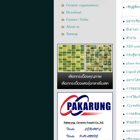
Ceramic organizations
เชิญผู้ท
Download
มาใช้ประโย
Contact / Order
อยากเรีย
About us
มีเตาเผา
Sitemap
ทำงาน
XRD patt
กระทู้น่
phase Ano
Liguid p
อยากได้รา
การขยาย
การใช้แก
Crystall
water absor
การสลับพ
ช่วยอธิบ
อยากทราบ
ปริมาณกา