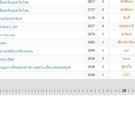
3817
3
นักศึกษา
ซื้อผงเรืองแสงในไทย
2727
0
นักศึกษา
ซื้อผงเรืองแสงในไทย
3129
0
นิกกี้
แสงในเซรามิกส์
2627
0
คนอยากรู้
 ของ L-400
2676
1
ณวัฒน์
ง Viscosity
3065
1
เด็กเซรามิกส
านค่ะ
2694
1
nid
นิยามเคลือบเหล็กแดงคะ
2836
3
beem
ยละเอียด
3458
2
ผู้สนใจ
้อมูลการทิ้งเศษเซรามิก เศษกระเบื้อง เศษสุขภัณฑ์
3440
1
1317
|
|
|
|
|
|
|
|
|
|
|
|
|
|
|
|
|
20
|
4
5
6
7
8
9
10
11
12
13
14
15
16
17
18
19
21