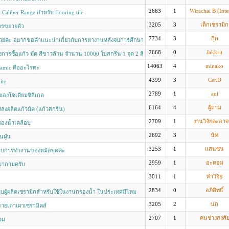
2683
1
Wirachai B (Inte
Caliber Range สำหรับ flooring tile
3205
3
เด็กเซรามิก
รขยายตัว
7734
3
กุีก
วยค่ะ อยากขอคำแนะนำเกี่ยวกับการหางานหลังจบการศึกษา
2668
0
Jakkrit
องการซื้อแก้ว มัค สีขาวล้วน จำนวน 10000 ใบสกรีน 1 จุด 2 สี
14063
4
minako
ramic คืออะไรคะ
4399
3
Cer.D
ite
2789
1
aui
yของโซเดียมซิลิเกต
6164
4
ผู้ถาม
ล่งผลิตแก้วมัค (แก้วสกรีน)
2709
1
งานวิจัยคะอา
องน้ำเคลือบ
2692
3
นัท
นฝุ่น
3253
1
แสนซน
บการทำงานของหม้อบดค่ะ
2959
1
อะตอม
มาถามครับ
3011
1
ทำวิจัย
2834
0
อภิสิทธิ์
ผู้ผลิตเซรามิกสำหรับใช้ในงานกรองน้ำ ในประเทศมีไหม
3205
2
นก
ายเตาเผาเซรามิคส์
2707
1
คนช่างสงสั
บวม