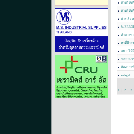
หาบริษัท
หาบริษัท
สารเรือง
% ERROR
ค่าตางขอ
หาที่ฝึกง
อยากได้
ขอถามรา
ต้องการข
sol-gel
|
|
1
2
3