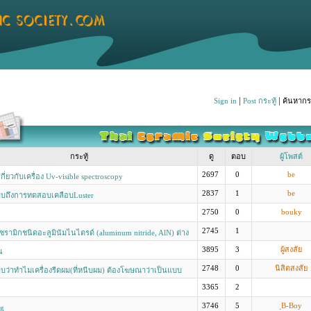
|
|
Sign in
Post กระทู้
ค้นหากระ
กระทู้
ดู
ตอบ
ผู้โพสต์
2697
0
be
่ยวกับเครื่อง Uv-visible spectroscopy
2837
1
be
บถึงการทดสอบเคลือบLuster
2750
0
bouky
2745
1
ซรามิกชนิดอะลูมินัมไนไตรด์ (aluminum nitride, AlN) ต่าง
ทั่วไปยังไงครับ
3895
3
ผู้สงสัย
น
2748
0
นิสิตสงสัย
ว่าทำไมเครื่องรีดผม(ที่หนีบผม) ต้องโฆษณาว่าเป็นแบบ
ิกส์ด้วย มันดียังไงคะ?
3365
2
3746
5
ฺB-Boy
ng