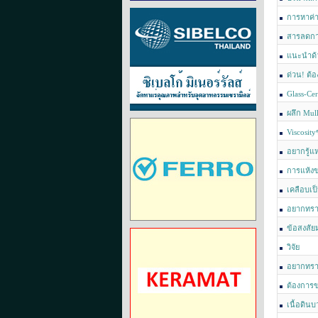
การหาค่า 
สารลดกา
แนะนำด้
ด่วน! ต้
Glass-Ce
ผลึก Mull
Viscosit
อยากรู้แห
การแห้งข
เคลือบเป็
อยากทรา
ข้อสงสัย
วิจัย
อยากทราบ
ครับ
ต้องการข
เนื้อดิน