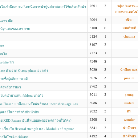
2691
2
กลุ่มประสาน
ี่สนใจเข้าฝึกอบรม "เทคนิคการนำปูนปลาสเตอร์ใช้แล้วกลับนำ
ถ่ายทอดเทคโนโ
ชน์"
2904
1
วนิดา
นเซรามิก
3100
0
สมเกีรยติ
 /อิฐ/แผ่นรองเตา ขาย
3124
1
chutima
3497
2
ern
2773
1
าสนใจ
4346
2
rthite ???
5020
3
นักศึกษามธ
hase ต่างจาก Glassy phase อย่างไร
3076
3
pinkim
ยชื่อผู้ผลิตสารเคมี
2762
2
ตัวหลังการเผา
3011
2
peung
้วบดนำมาแทน feldspa บางตัว
3086
1
student
ine Phase บอกถึงความสัมพันธ์ของ linear shrinkage และ
ption ได้อย่างไร
2832
3
ดิน
ูลเลย์ในการทำถังปั่นน้ำดิน
3308
1
wonder
าย XRD Pattern อันนี้หน่อยคะ(อย่างคร่าวๆก็ได้คะ)
8841
2
นักศึกษา
เกี่ยวกับ flexural strength และ Modulus of rapture
4192
4
นักศึกษา
รใส่โซเดียมซิลิเกต