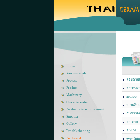
Home
Raw materials
สอบถามเกี
Process
Product
อยากทรา
Machinery
neti pot
Characterization
การผลิตเ
Productivity improvement
จาก เซรามิก
ดินปราจี
Supplier
อยากทราบ
Gallery
เคลือบเซราม
ASTM
Troubleshooting
Webboard
over firi